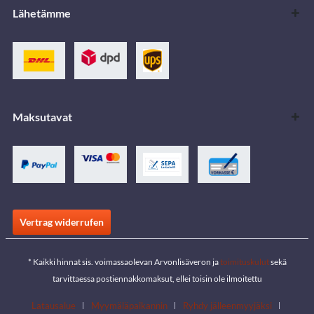
Lähetämme
Maksutavat
Vertrag widerrufen
* Kaikki hinnat sis. voimassaolevan Arvonlisäveron ja
toimituskulut
sekä
tarvittaessa postiennakkomaksut, ellei toisin ole ilmoitettu
Latausalue
Myymäläpaikannin
Ryhdy jälleenmyyjäksi