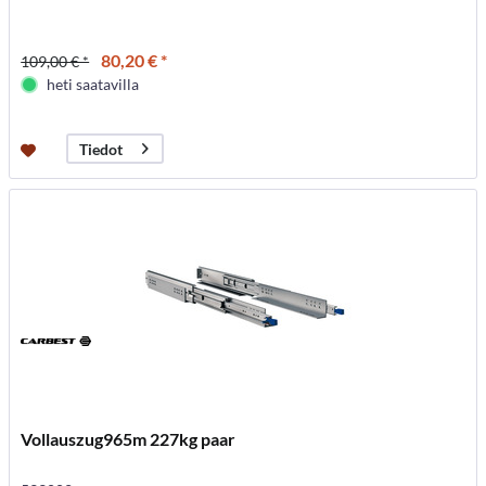
80,20 € *
109,00 € *
heti saatavilla
Tiedot
Vollauszug965m 227kg paar