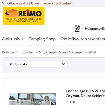
Ottaa yhteyttä
|
Jälleenmyyjän kirjautuminen
Huippumyyjä
Aloitussivu
Camping-Shop
Retkeilyauton rakentam
Kotisivu
Topseller
Vito Camper, Viano, V Camper -> 2014
Suodata
Tischanlage für VW T6
CityVan. Dekor Schiefe
50158