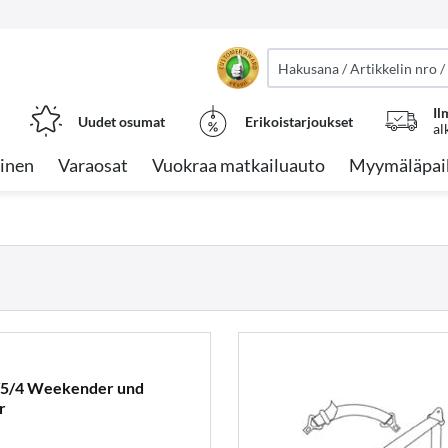
Il
Uudet osumat
Erikoistarjoukset
al
inen
Varaosat
Vuokraa matkailuauto
Myymäläpai
/5/4 Weekender und
r