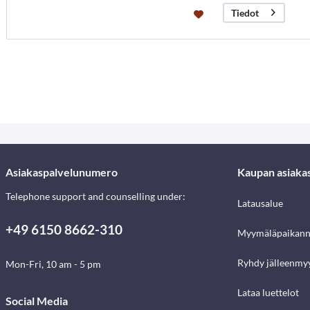
Tiedot
Asiakaspalvelunumero
Kaupan asiaka
Telephone support and counselling under:
Latausalue
+49 6150 8662-310
Myymäläpaikann
Ryhdy jälleenmyy
Mon-Fri, 10 am - 5 pm
Lataa luettelot
Social Media