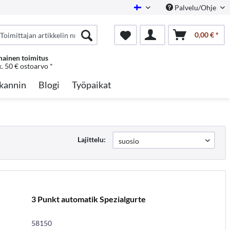
Palvelu/Ohje
Finnish
0,00 € *
mainen toimitus
k. 50 € ostoarvo *
kannin
Blogi
Työpaikat
Lajittelu:
3 Punkt automatik Spezialgurte
58150