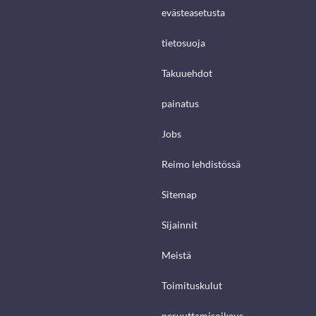
evästeasetusta
tietosuoja
Takuuehdot
painatus
Jobs
Reimo lehdistössä
Sitemap
Sijainnit
Meistä
Toimituskulut
peruuttamisoikeus