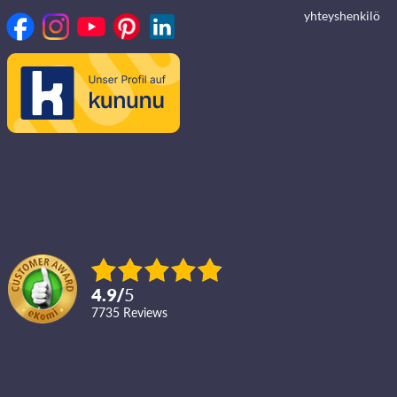
yhteyshenkilö
4.9
/
5
7735
reviews