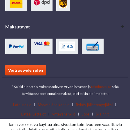
Maksutavat
Vertrag widerrufen
* Kaikki hinnat sis. voimassaolevan Arvonlisäveron ja
toimituskulut
sekä
tarvittaessa postiennakkomaksut, ellei toisin ole ilmoitettu
Latausalue
Myymäläpaikannin
Ryhdy jälleenmyyjäksi
Lataa luettelot
yhteyshenkilö
Jobs
Sijainnit
Tämä verkkosivu käyttää aina sivuston toimivuuteen vaadittavia
evästeitä. Muita evästeitä, jotka parantavat sivuston käyttöä,