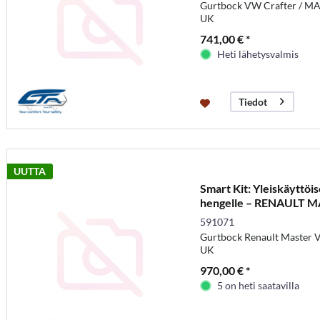
Gurtbock VW Crafter / MA
UK
741,00 € *
Heti lähetysvalmis
Tiedot
UUTTA
Smart Kit: Yleiskäyttöi
hengelle – RENAULT MAS
591071
Gurtbock Renault Master 
UK
970,00 € *
5 on heti saatavilla