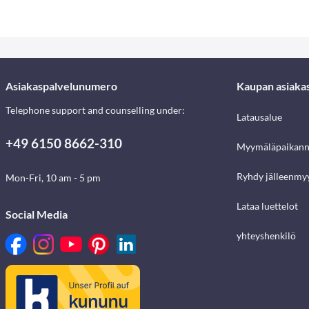
Asiakaspalvelunumero
Kaupan asiaka
Telephone support and counselling under:
Latausalue
+49 6150 8662-310
Myymäläpaikann
Ryhdy jälleenmyy
Mon-Fri, 10 am - 5 pm
Lataa luettelot
Social Media
yhteyshenkilö