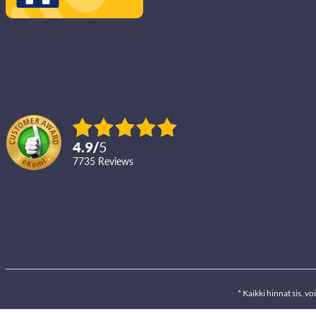
4.9
/
5
7735
reviews
* Kaikki hinnat sis. 