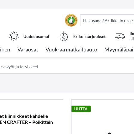
Il
Uudet osumat
Erikoistarjoukset
al
inen
Varaosat
Vuokraa matkailuauto
Myymäläpai
rvavyöt ja tarvikkeet
UUTTA
et kiinnikkeet kahdelle
N CRAFTER – Poikittain