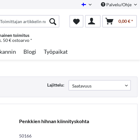
Palvelu/Ohje
Finnish
0,00 € *
mainen toimitus
k. 50 € ostoarvo *
kannin
Blogi
Työpaikat
Lajittelu:
Penkkien hihnan kiinnityskohta
50166