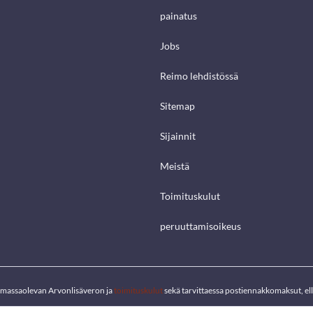
painatus
Jobs
Reimo lehdistössä
Sitemap
Sijainnit
Meistä
Toimituskulut
peruuttamisoikeus
voimassaolevan Arvonlisäveron ja
toimituskulut
sekä tarvittaessa postiennakkomaksut, elle