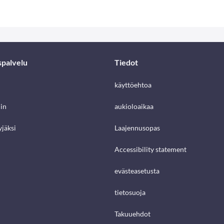
spalvelu
Tiedot
käyttöehtoa
in
aukioloaikaa
jäksi
Laajennusopas
Accessibility statement
evästeasetusta
tietosuoja
Takuuehdot