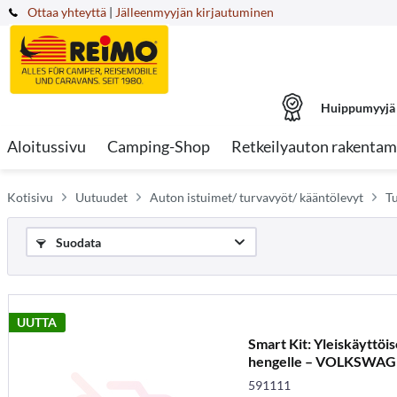
Ottaa yhteyttä
|
Jälleenmyyjän kirjautuminen
Huippumyyjä
Aloitussivu
Camping-Shop
Retkeilyauton rakentam
Kotisivu
Uutuudet
Auton istuimet/ turvavyöt/ kääntölevyt
Tu
Suodata
UUTTA
Smart Kit: Yleiskäyttöis
hengelle – VOLKSWAGE
591111