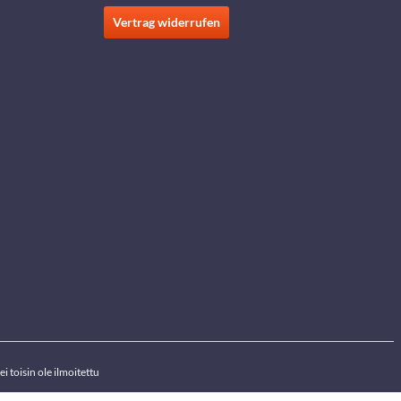
Vertrag widerrufen
i toisin ole ilmoitettu