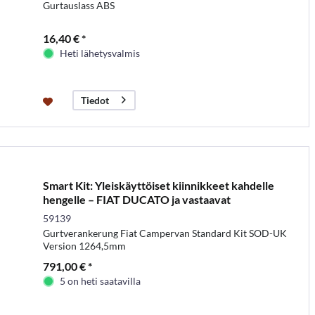
Gurtauslass ABS
16,40 € *
Heti lähetysvalmis
Tiedot
Smart Kit: Yleiskäyttöiset kiinnikkeet kahdelle
hengelle – FIAT DUCATO ja vastaavat
pakettiautot...
59139
Gurtverankerung Fiat Campervan Standard Kit SOD-UK
Version 1264,5mm
791,00 € *
5 on heti saatavilla