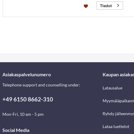
Tiedot
Asiakaspalvelunumero
Kaupan asiaka
Telephone support and counselling under:
Latausalue
+49 6150 8662-310
Myymäläpaikann
Ryhdy jälleenmyy
Mon-Fri, 10 am - 5 pm
Lataa luettelot
Social Media