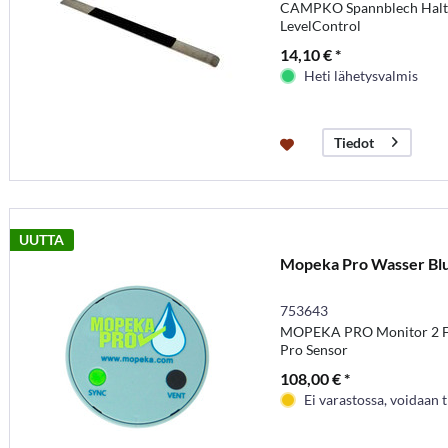
CAMPKO Spannblech Halte
LevelControl
14,10 € *
Heti lähetysvalmis
Tiedot
UUTTA
Mopeka Pro Wasser Bl
753643
MOPEKA PRO Monitor 2 Fl
Pro Sensor
108,00 € *
Ei varastossa, voidaan t