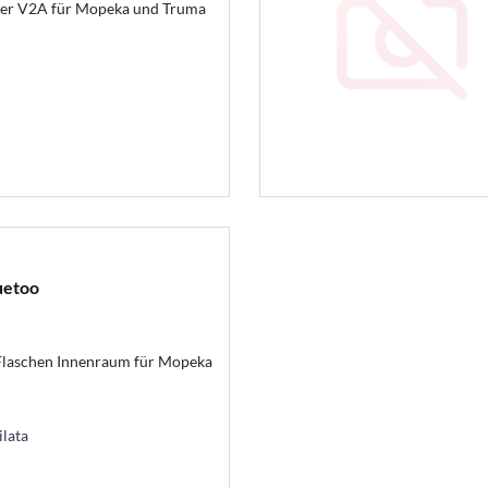
r V2A für Mopeka und Truma
uetoo
aschen Innenraum für Mopeka
ilata