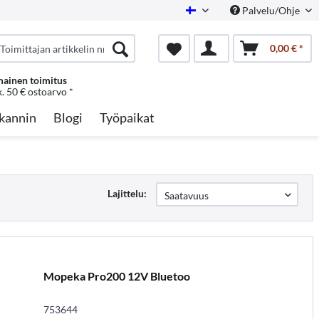
Palvelu/Ohje
Finnish
0,00 € *
mainen toimitus
k. 50 € ostoarvo *
kannin
Blogi
Työpaikat
Lajittelu:
Mopeka Pro200 12V Bluetoo
753644