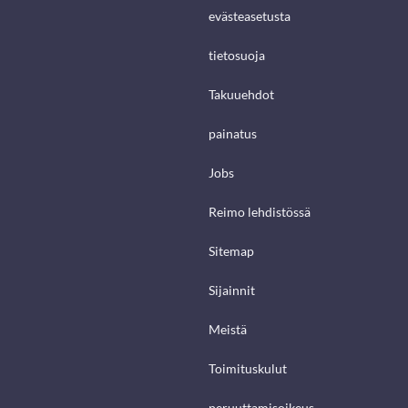
evästeasetusta
tietosuoja
Takuuehdot
painatus
Jobs
Reimo lehdistössä
Sitemap
Sijainnit
Meistä
Toimituskulut
peruuttamisoikeus