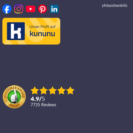
yhteyshenkilö
4.9
/
5
7735
reviews