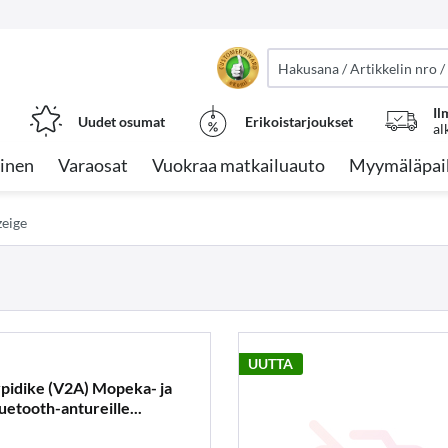
Il
Uudet osumat
Erikoistarjoukset
al
inen
Varaosat
Vuokraa matkailuauto
Myymäläpai
zeige
UUTTA
idike (V2A) Mopeka- ja
etooth-antureille...