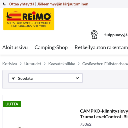
Ottaa yhteyttä
|
Jälleenmyyjän kirjautuminen
Huippumyyjä
Aloitussivu
Camping-Shop
Retkeilyauton rakentam
Kotisivu
Uutuudet
Kaasutekniikka
Gasflaschen Füllstandsan
Suodata
UUTTA
CAMPKO-kiinnityslevyp
Truma LevelControl -Blu
75062