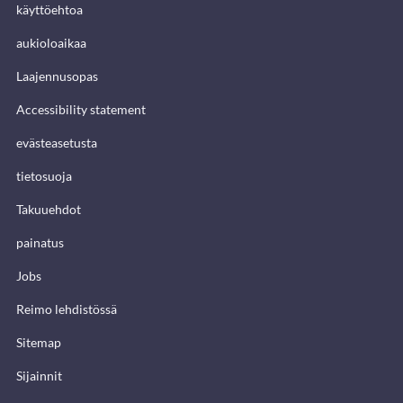
käyttöehtoa
aukioloaikaa
Laajennusopas
Accessibility statement
evästeasetusta
tietosuoja
Takuuehdot
painatus
Jobs
Reimo lehdistössä
Sitemap
Sijainnit