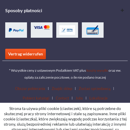
Sposoby płatności
Vertrag widerrufen
* Wszystkie ceny z ustawowym Podatkiem VAT plus
koszty wysyłki
oraz ew.
opłaty za zaliczenie pocztowe, o ile nie podano inaczej
Obszar pobierania
Znajdź sklep
Zostań sprzedawcą
Pobierz katalogi
Contact
Jobs
Lokalizacje
Strona ta używa pliki cookie (ciasteczek), które są potrzebne do
skutecznej pracy strony internetowej i stale są zapisywane. Inne pliki
cookie (ciasteczka), które zwiększają wygodę podczas korzystania z tej
strony, służą bezpośredniej reklamie lub ułatwiają interakcję z innymi
stronami internetowymi lub sieciami społecznościowymi, są