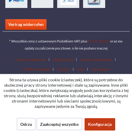
Vertrag widerrufen
* Wszystkie ceny z ustawowym Podatkiem VAT plus
koszty wysyłki
oraz ew.
opłaty za zaliczenie pocztowe, o ile nie podano inaczej
Obszar pobierania
Znajdź sklep
Zostań sprzedawcą
Pobierz katalogi
Contact
Jobs
Lokalizacje
Strona ta używa pliki cookie (ciasteczek), które są potrzebne do
skutecznej pracy strony internetowej i stale są zapisywane. Inne pliki
cookie (ciasteczka), które zwiększają wygodę podczas korzystania z tej
strony, służą bezpośredniej reklamie lub ułatwiają interakcję z innymi
stronami internetowymi lub sieciami społecznościowymi, są
zapisywane jedynie za Twoją zgodą.
Odrzu
Zaakceptuj wszystko
Konfiguracja