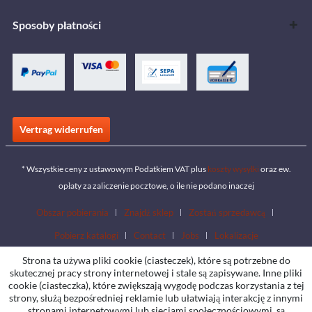
Sposoby płatności
Vertrag widerrufen
* Wszystkie ceny z ustawowym Podatkiem VAT plus
koszty wysyłki
oraz ew.
opłaty za zaliczenie pocztowe, o ile nie podano inaczej
Obszar pobierania
Znajdź sklep
Zostań sprzedawcą
Pobierz katalogi
Contact
Jobs
Lokalizacje
Strona ta używa pliki cookie (ciasteczek), które są potrzebne do
skutecznej pracy strony internetowej i stale są zapisywane. Inne pliki
cookie (ciasteczka), które zwiększają wygodę podczas korzystania z tej
strony, służą bezpośredniej reklamie lub ułatwiają interakcję z innymi
stronami internetowymi lub sieciami społecznościowymi, są