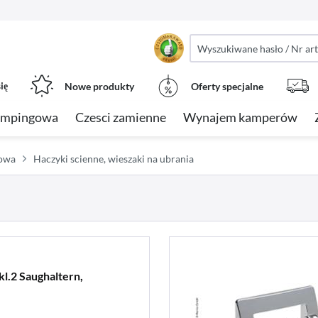
ię
Nowe produkty
Oferty specjalne
empingowa
Czesci zamienne
Wynajem kamperów
gowa
Haczyki scienne, wieszaki na ubrania
kl.2 Saughaltern,