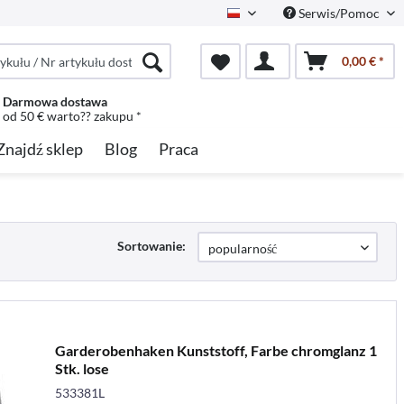
Serwis/Pomoc
Polish
0,00 € *
Darmowa dostawa
od 50 € warto?? zakupu *
Znajdź sklep
Blog
Praca
Sortowanie:
Garderobenhaken Kunststoff, Farbe chromglanz 1
Stk. lose
533381L