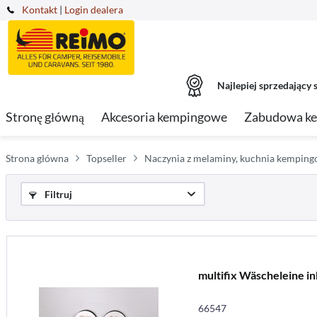
Kontakt
|
Login dealera
Najlepiej sprzedający s
Stronę główną
Akcesoria kempingowe
Zabudowa k
Strona główna
Topseller
Naczynia z melaminy, kuchnia kempin
Filtruj
multifix Wäscheleine in
66547