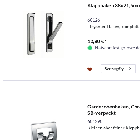
Klapphaken 88x21,5m
60126
Eleganter Haken, komplett
13,80 € *
Natychmiast gotowe do
Szczegóły
Garderobenhaken, Chro
SB-verpackt
601290
Kleiner, aber feiner Klapp