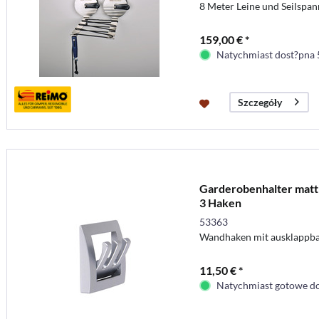
8 Meter Leine und Seilspan
159,00 € *
Natychmiast dost?pna 
Szczegóły
Garderobenhalter matt s
3 Haken
53363
Wandhaken mit ausklappbar
11,50 € *
Natychmiast gotowe do