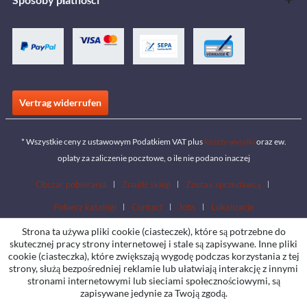
Vertrag widerrufen
* Wszystkie ceny z ustawowym Podatkiem VAT plus
koszty wysyłki
oraz ew.
opłaty za zaliczenie pocztowe, o ile nie podano inaczej
Obszar pobierania
Znajdź sklep
Zostań sprzedawcą
Pobierz katalogi
Contact
Jobs
Lokalizacje
Strona ta używa pliki cookie (ciasteczek), które są potrzebne do
skutecznej pracy strony internetowej i stale są zapisywane. Inne pliki
cookie (ciasteczka), które zwiększają wygodę podczas korzystania z tej
strony, służą bezpośredniej reklamie lub ułatwiają interakcję z innymi
stronami internetowymi lub sieciami społecznościowymi, są
zapisywane jedynie za Twoją zgodą.