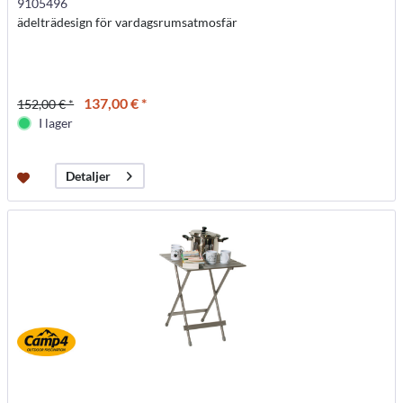
9105496
ädelträdesign för vardagsrumsatmosfär
137,00 € *
152,00 € *
I lager
Detaljer