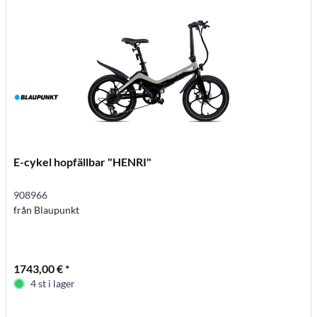
E-cykel hopfällbar "HENRI"
908966
från Blaupunkt
1743,00 € *
4 st i lager