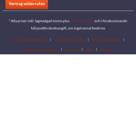
Vertrag widerrufen
* Alla priser inkl. lagstadgad moms plus
fraktkostnader
och i förekommande
fall postförskottsavgift, om inget annat beskrivs
Gratis nedladdningar
Sök återförsäljare
Bli återförsäljare
Ladda ner kataloger
Contact
Jobs
Platser