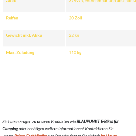
Akku
375Wh, entnehmbar und abschließ
Reifen
20 Zoll
Gewicht inkl. Akku
22 kg
Max. Zuladung
110 kg
Sie haben Fragen zu unseren Produkten wie
BLAUPUNKT E-Bikes für
Camping
oder benötigen weitere Informationen? Kontaktieren Sie
unsere
Reimo-Fachhändler
vor Ort oder fragen Sie einfach
im Hause