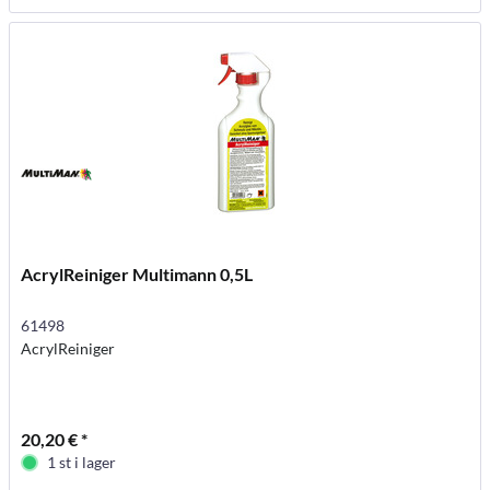
AcrylReiniger Multimann 0,5L
61498
AcrylReiniger
20,20 € *
1 st i lager