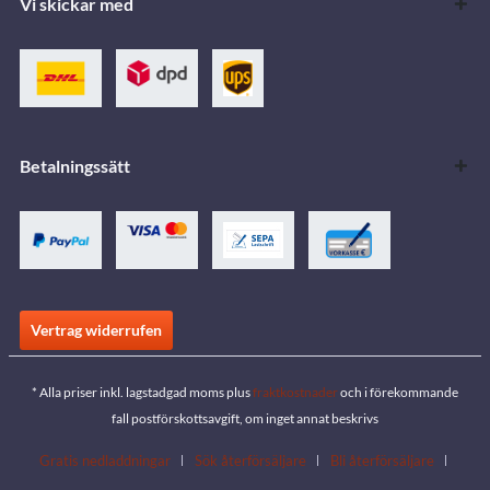
Vi skickar med
Betalningssätt
Vertrag widerrufen
* Alla priser inkl. lagstadgad moms plus
fraktkostnader
och i förekommande
fall postförskottsavgift, om inget annat beskrivs
Gratis nedladdningar
Sök återförsäljare
Bli återförsäljare