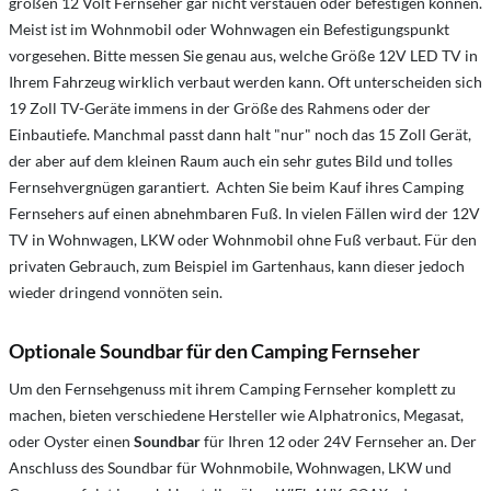
großen 12 Volt Fernseher gar nicht verstauen oder befestigen können.
Meist ist im Wohnmobil oder Wohnwagen ein Befestigungspunkt
vorgesehen. Bitte messen Sie genau aus, welche Größe 12V LED TV in
Ihrem Fahrzeug wirklich verbaut werden kann. Oft unterscheiden sich
19 Zoll TV-Geräte immens in der Größe des Rahmens oder der
Einbautiefe. Manchmal passt dann halt "nur" noch das 15 Zoll Gerät,
der aber auf dem kleinen Raum auch ein sehr gutes Bild und tolles
Fernsehvergnügen garantiert. Achten Sie beim Kauf ihres Camping
Fernsehers auf einen abnehmbaren Fuß. In vielen Fällen wird der 12V
TV in Wohnwagen, LKW oder Wohnmobil ohne Fuß verbaut. Für den
privaten Gebrauch, zum Beispiel im Gartenhaus, kann dieser jedoch
wieder dringend vonnöten sein.
Optionale Soundbar für den Camping Fernseher
Um den Fernsehgenuss mit ihrem Camping Fernseher komplett zu
machen, bieten verschiedene Hersteller wie Alphatronics, Megasat,
oder Oyster einen
Soundbar
für Ihren 12 oder 24V Fernseher an. Der
Anschluss des Soundbar für Wohnmobile, Wohnwagen, LKW und