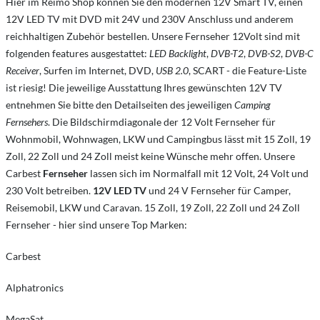
Hier im Reimo Shop können Sie den modernen 12V Smart TV, einen
12V LED TV mit DVD mit 24V und 230V Anschluss und anderem
reichhaltigen Zubehör bestellen. Unsere Fernseher 12Volt sind mit
folgenden features ausgestattet:
LED Backlight
,
DVB-T2
,
DVB-S2
,
DVB-C
Receiver
, Surfen im Internet, DVD,
USB 2.0
, SCART - die Feature-Liste
ist riesig! Die jeweilige Ausstattung Ihres gewünschten 12V TV
entnehmen Sie bitte den Detailseiten des jeweiligen
Camping
Fernsehers
. Die Bildschirmdiagonale der 12 Volt Fernseher für
Wohnmobil, Wohnwagen, LKW und Campingbus lässt mit 15 Zoll, 19
Zoll, 22 Zoll und 24 Zoll meist keine Wünsche mehr offen. Unsere
Carbest
Fernseher
lassen sich im Normalfall mit 12 Volt, 24 Volt und
230 Volt betreiben.
12V LED TV
und 24 V Fernseher für Camper,
Reisemobil, LKW und Caravan. 15 Zoll, 19 Zoll, 22 Zoll und 24 Zoll
Fernseher - hier sind unsere Top Marken:
Carbest
Alphatronics
MegaSat