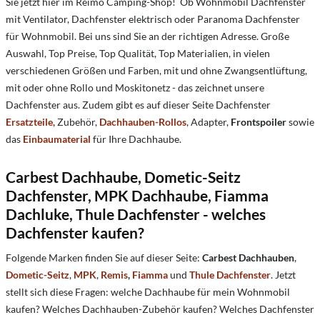
Sie jetzt hier im Reimo Camping-Shop! Ob Wohnmobil Dachfenster
mit Ventilator, Dachfenster elektrisch oder Paranoma Dachfenster
für Wohnmobil. Bei uns sind Sie an der richtigen Adresse. Große
Auswahl, Top Preise, Top Qualität, Top Materialien, i
n vielen
verschiedenen Größen und Farben,
mit und ohne Zwangsentlüftung
,
mit oder ohne Rollo und Moskitonetz
- das zeichnet unsere
Dachfenster aus. Zudem gibt es auf dieser Seite Dachfenster
Ersatzteile,
Zubehör,
Dachhauben-Rollos
, Adapter,
Frontspoiler
sowie
das
Einbaumaterial
für Ihre Dachhaube.
Carbest Dachhaube, Dometic-Seitz
Dachfenster, MPK Dachhaube, Fiamma
Dachluke, Thule Dachfenster - welches
Dachfenster kaufen?
Folgende Marken finden Sie auf dieser Seite:
Carbest Dachhauben
,
Dometic-Seitz
,
MPK
,
Remis
,
Fiamma
und
Thule Dachfenster
. Jetzt
stellt sich diese Fragen: welche Dachhaube für mein Wohnmobil
kaufen? Welches Dachhauben-Zubehör kaufen? Welches Dachfenster