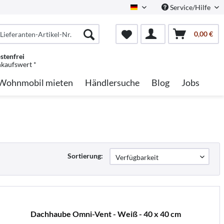
Service/Hilfe
German
0,00 €
stenfrei
nkaufswert *
Wohnmobil mieten
Händlersuche
Blog
Jobs
Sortierung:
Dachhaube Omni-Vent - Weiß - 40 x 40 cm