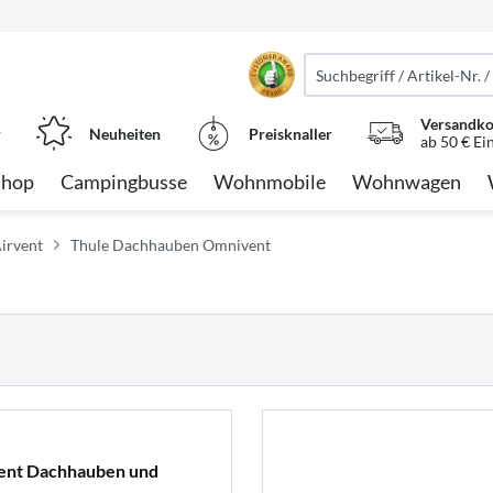
Versandko
r
Neuheiten
Preisknaller
ab 50 € Ei
Shop
Campingbusse
Wohnmobile
Wohnwagen
Airvent
Thule Dachhauben Omnivent
Vent Dachhauben und