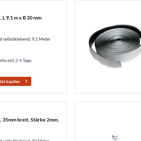
 L 9,1 m x B 20 mm
 selbstklebend, 9,1 Meter
eferzeit 2-4 Tage.
tzt kaufen
, 35mm breit, Stärke 2mm,
d selbstklebend, 10 Meter