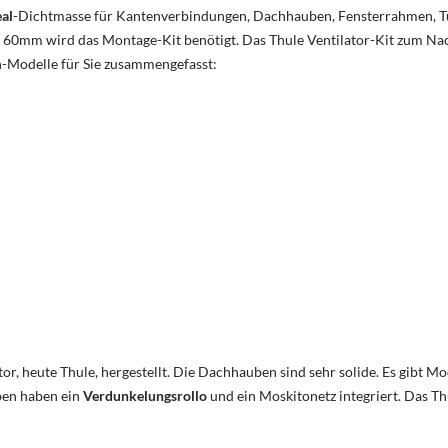
al
-Dichtmasse für Kantenverbindungen, Dachhauben, Fensterrahmen, T
0mm wird das Montage-Kit benötigt. Das Thule Ventilator-Kit zum Nachr
n-Modelle für Sie zusammengefasst:
 heute Thule, hergestellt. Die Dachhauben sind sehr solide. Es gibt Mod
ben haben ein
Verdunkelungsrollo
und ein Moskitonetz integriert. Das T