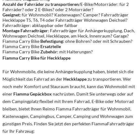
Anzahl der Fahrräder zu transportieren
/E-Bike/Motorräder: für 2
Fahrräder? oder 2 E-Bikes? oder 2 Motorräder?
Geeignet:
für Wohnmobil? Kastenwagen? Camper? Fahrradträger
Heckklappe T5, T6, T4 oder Fahrradträger Wohnwagen Deichsel?
Fahrradträger: abklappbar oder faltbar
Montage Fahrradträger
: Fahrradträger für Anhängerkupplung, Dach,
Wohnwagen Deichsel, Heckklappe, am Heck, Innenraum? Garage?
Fiamma Carry Bike
Befestigung:
ohne Bohren? oder mit Schrauben?
Fiamma Carry Bike
Ersatzteile
Fiamma Carry Bike
Zubehör:
mit Halterungen?
Fiamma Carry Bike für Heckklappe
Für Wohnmobile, die keine Anhängerkupplung haben, bietet sich die
Möglichkeit das Fahrrad an der
Heckklappe
zu transportieren. Wer
noch mehr Komfort und Stauraum braucht, kann das Wohnmobil mit
einer
Fiamma Gepäckbox
nachrüsten. Damit Sie unterwegs oder auf
dem Campingplatz flexibel mit Ihrem Fahrrad, E-Bike oder Motorrad
bleiben, bietet Ihnen Reimo Fiamma Fahrradträger für Wohnmobil,
Kastenwagen, Campingbus, Camper, Camping und Wohnwagen zum
günstigen Preis. Finden Sie jetzt den perfekten FiammaFahrradträger
für Ihr Fahrzeug: