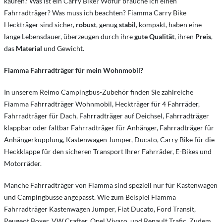
kaufen? Was ist ein Carry Bike? Wofür brauche ich einen
Fahrradträger? Was muss ich beachten? Fiamma Carry Bike
Heckträger sind sicher,
robust
, genug
stabil
, kompakt, haben eine
lange Lebensdauer, überzeugen durch ihre
gute Qualität
, ihren
Preis
,
das
Material
und Gewicht.
Fiamma Fahrradträger für mein Wohnmobil?
In unserem Reimo Campingbus-Zubehör finden Sie zahlreiche
Fiamma Fahrradträger Wohnmobil, Heckträger für 4 Fahrräder,
Fahrradträger für Dach, Fahrradträger auf Deichsel, Fahrradträger
klappbar oder faltbar Fahrradträger für Anhänger, Fahrradträger für
Anhängerkupplung, Kastenwagen Jumper, Ducato, Carry Bike für die
Heckklappe für den sicheren Transport Ihrer Fahrräder, E-Bikes und
Motorräder.
Manche Fahrradträger von Fiamma sind speziell nur für Kastenwagen
und Campingbusse angepasst. Wie zum Beispiel Fiamma
Fahrradträger Kastenwagen Jumper, Fiat Ducato, Ford Transit,
Peugeot Boxer, VW Crafter, Opel Vivaro, und Renault Trafic. Zudem