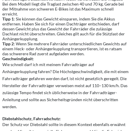
Bei dem Modell liegt die Traglast zwischen 40 und 70 kg. Gerade bei
der Mitnahme von schweren E-Bikes ist das Maximum schnell
erreicht.
Tipp 1
: Sie können das Gewicht einsparen, indem Sie die Akkus
entfernen. Haben Sie sich für einen Dachträger entschieden, darf
dessen Gewicht plus das Gewicht der Fahrräder die zulässige
Dachlast nicht überschreiten. Gleiches gilt auch für die Stützlast der
Anhängerkupplung.
Tipp 2
: Wenn Sie mehrere Fahrräder unterschiedlichen Gewichts auf
einem Heck- oder Anhängerkupplung transportieren, ist es ratsam
das schwerere Rad zuerst aufgeladen werden.
Geschwindigkeit
:
Wie schnell darf ich mit meinem Fahrradträger auf
Anhängerkupplung fahren? Die Höchstgeschwindigkeit, die mit einem
Fahrradträger gefahren werden darf, ist nicht gesetzlich geregelt. Die
Hersteller der Fahrradträger verweisen meist auf 110–130 km/h. Das
zulässige Tempo findet sich üblicherweise in der Fahrradträger-
Anleitung und sollte aus Sicherheitsgründen nicht überschritten
werden.
Diebstahlschutz, Fahrradschutz
:
Der Schutz vor Diebstahl sollte in diesem Kontext ebenfalls erwähnt