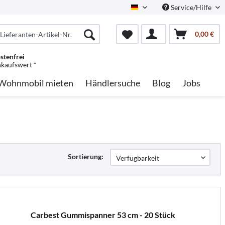
Service/Hilfe
German
0,00 €
stenfrei
nkaufswert *
Wohnmobil mieten
Händlersuche
Blog
Jobs
Sortierung:
Carbest Gummispanner 53 cm - 20 Stück