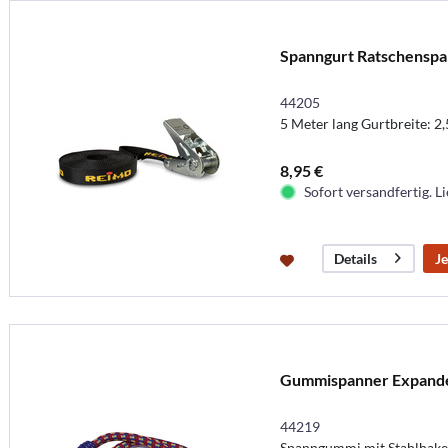
Spanngurt Ratschenspa
44205
5 Meter lang Gurtbreite: 2
8,95 €
Sofort versandfertig. Li
Je
Details
Gummispanner Expande
44219
Spanngummi mit Stahlhak