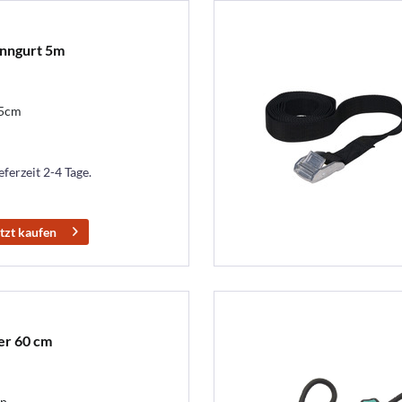
nngurt 5m
,5cm
eferzeit 2-4 Tage.
tzt kaufen
r 60 cm
en