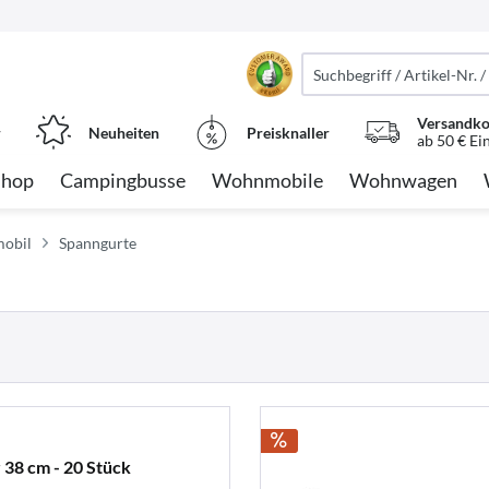
Versandko
r
Neuheiten
Preisknaller
ab 50 € Ei
Shop
Campingbusse
Wohnmobile
Wohnwagen
mobil
Spanngurte
38 cm - 20 Stück