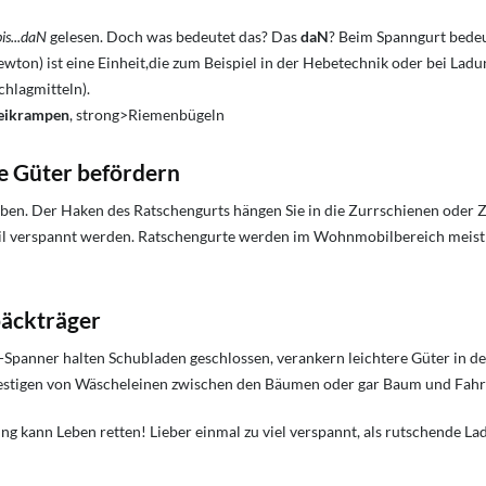
is...daN
gelesen. Doch was bedeutet das? Das
daN
? Beim Spanngurt bedeu
Newton) ist eine Einheit,die zum Beispiel in der Hebetechnik oder bei Lad
hlagmitteln).
eikrampen
, strong>Riemenbügeln
e Güter befördern
gaben. Der Haken des Ratschengurts hängen Sie in die Zurrschienen oder 
abil verspannt werden. Ratschengurte werden im Wohnmobilbereich meist
päckträger
panner halten Schubladen geschlossen, verankern leichtere Güter in d
stigen von Wäscheleinen zwischen den Bäumen oder gar Baum und Fahr
 kann Leben retten! Lieber einmal zu viel verspannt, als rutschende La