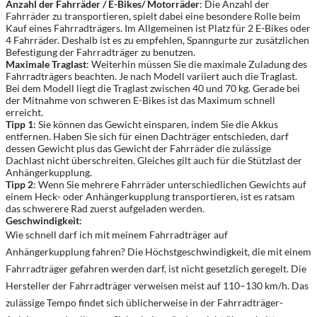
Anzahl der Fahrräder / E-Bikes/ Motorräder
: Die Anzahl der
Fahrräder zu transportieren, spielt dabei eine besondere Rolle beim
Kauf eines Fahrradträgers. Im Allgemeinen ist Platz für 2 E-Bikes oder
4 Fahrräder. Deshalb ist es zu empfehlen, Spanngurte zur zusätzlichen
Befestigung der Fahrradträger zu benutzen.
Maximale Traglast
: Weiterhin müssen Sie die maximale Zuladung des
Fahrradträgers beachten. Je nach Modell variiert auch die Traglast.
Bei dem Modell liegt die Traglast zwischen 40 und 70 kg. Gerade bei
der Mitnahme von schweren E-Bikes ist das Maximum schnell
erreicht.
Tipp 1
: Sie können das Gewicht einsparen, indem Sie die Akkus
entfernen. Haben Sie sich für einen Dachträger entschieden, darf
dessen Gewicht plus das Gewicht der Fahrräder die zulässige
Dachlast nicht überschreiten. Gleiches gilt auch für die Stützlast der
Anhängerkupplung.
Tipp 2
: Wenn Sie mehrere Fahrräder unterschiedlichen Gewichts auf
einem Heck- oder Anhängerkupplung transportieren, ist es ratsam
das schwerere Rad zuerst aufgeladen werden.
Geschwindigkeit
:
Wie schnell darf ich mit meinem Fahrradträger auf
Anhängerkupplung fahren? Die Höchstgeschwindigkeit, die mit einem
Fahrradträger gefahren werden darf, ist nicht gesetzlich geregelt. Die
Hersteller der Fahrradträger verweisen meist auf 110–130 km/h. Das
zulässige Tempo findet sich üblicherweise in der Fahrradträger-