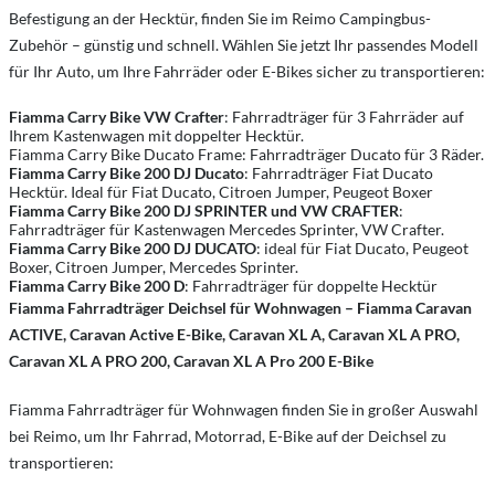
Befestigung an der Hecktür, finden Sie im Reimo Campingbus-
Zubehör – günstig und schnell. Wählen Sie jetzt Ihr passendes Modell
für Ihr Auto, um Ihre Fahrräder oder E-Bikes sicher zu transportieren:
Fiamma Carry Bike VW Crafter
: Fahrradträger für 3 Fahrräder auf
Ihrem Kastenwagen mit doppelter Hecktür.
Fiamma Carry Bike Ducato Frame: Fahrradträger Ducato für 3 Räder.
Fiamma Carry Bike 200 DJ Ducato
: Fahrradträger Fiat Ducato
Hecktür. Ideal für Fiat Ducato, Citroen Jumper, Peugeot Boxer
Fiamma Carry Bike 200 DJ
SPRINTER und VW CRAFTER
:
Fahrradträger für Kastenwagen Mercedes Sprinter, VW Crafter.
Fiamma Carry Bike 200 DJ DUCATO
: ideal für Fiat Ducato, Peugeot
Boxer, Citroen Jumper, Mercedes Sprinter.
Fiamma Carry Bike 200 D
: Fahrradträger für doppelte Hecktür
Fiamma Fahrradträger Deichsel für Wohnwagen – Fiamma Caravan
ACTIVE, Caravan Active E-Bike, Caravan XL A, Caravan XL A PRO,
Caravan XL A PRO 200, Caravan XL A Pro 200 E-Bike
Fiamma Fahrradträger für Wohnwagen finden Sie in großer Auswahl
bei Reimo, um Ihr Fahrrad, Motorrad, E-Bike auf der Deichsel zu
transportieren: