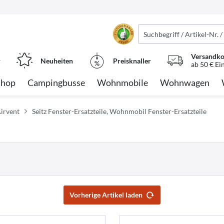
Versandko
r
Neuheiten
Preisknaller
ab 50 € Ei
Shop
Campingbusse
Wohnmobile
Wohnwagen
Airvent
Seitz Fenster-Ersatzteile, Wohnmobil Fenster-Ersatzteile
Vorherige Artikel laden