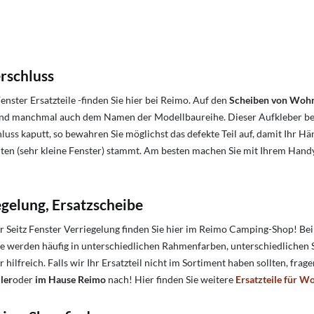
erschluss
enster Ersatzteile -finden Sie hier bei Reimo. Auf den
Scheiben von Woh
d manchmal auch dem Namen der Modellbaureihe. Dieser Aufkleber befi
uss kaputt, so bewahren Sie möglichst das defekte Teil auf, damit Ihr Hän
 unten (sehr kleine Fenster) stammt. Am besten machen Sie mit Ihrem Hand
iegelung, Ersatzscheibe
r Seitz Fenster Verriegelung finden Sie hier im Reimo Camping-Shop! Bei S
e werden häufig in unterschiedlichen Rahmenfarben, unterschiedliche
 hilfreich. Falls wir Ihr Ersatzteil nicht im Sortiment haben sollten, fra
ler
oder
im Hause Reimo
nach! Hier finden Sie weitere
Ersatzteile für 