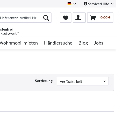
Service/Hilfe
German
0,00 €
stenfrei
nkaufswert *
Wohnmobil mieten
Händlersuche
Blog
Jobs
Sortierung: