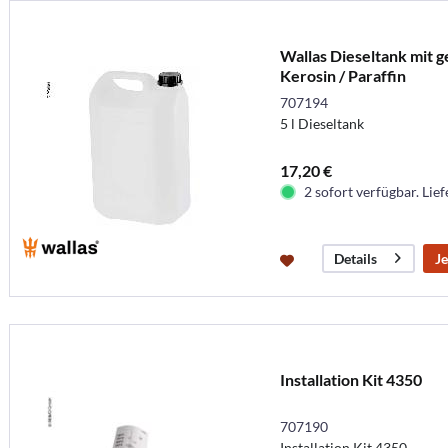
Wallas Dieseltank mit g
Kerosin / Paraffin
707194
5 l Dieseltank
17,20 €
2 sofort verfügbar. Lief
Je
Details
Installation Kit 4350
707190
Installation Kit 4350