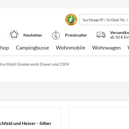
Versandko
r
Neuheiten
Preisknaller
ab 50 € Ei
Shop
Campingbusse
Wohnmobile
Wohnwagen
Kochfeld Glaskeramik Diesel und 230V
hfeld und Heizer - Silber