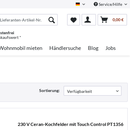
Service/Hilfe
German
0,00 €
stenfrei
nkaufswert *
Wohnmobil mieten
Händlersuche
Blog
Jobs
Sortierung:
230 V Ceran-Kochfelder mit Touch Control PT1356