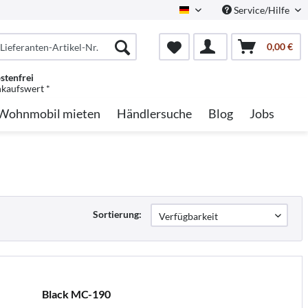
Service/Hilfe
German
0,00 €
stenfrei
nkaufswert *
Wohnmobil mieten
Händlersuche
Blog
Jobs
Sortierung:
Black MC-190