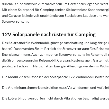
durchaus eine sinnvolle Alternative sein. Im Gartenhaus legen Sie Wert a
Mit einem Solarpanel für Camping, tanken Sie kostenlose Sonnenener
und Caravan ist jederzeit unabhängig von Steckdosen. Lautlose und w
Stromversorgung.
12V Solarpanele nachrüsten für Camping
Das
Solarpanel
für Wohnmobil, günstige Anschaffung und langjährige 
haben? Dann werden Sie im Bereich der Stromversorgung fürs Reisemob
Energiegewinnung. Auch zur mobilen Stromversorgung im Reisemobil u
die Stromversorgung im Reisemobil, Caravan, Kastenwagen, Gartenhütt
produziert schon im Halbschatten Energie. Allerdings werden im Wohn
Die Modul-Anschlussdosen der Solarpanele 12V Wohnmobil sollten bei
Die Aluminiumrahmen-Konstruktion muss Verwindungen und Auftriebs
Die Lötverbindungen dürfen nicht durch Vibrationen beschädigt werde