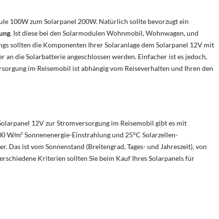
ule 100W zum Solarpanel 200W. Natürlich sollte bevorzugt ein
nung
. Ist diese bei den Solarmodulen Wohnmobil, Wohnwagen, und
ngs sollten die Komponenten Ihrer Solaranlage dem Solarpanel 12V mit
 an die Solarbatterie angeschlossen werden. Einfacher ist es jedoch,
rsorgung im Reisemobil ist abhängig vom Reiseverhalten und Ihren den
 Solarpanel 12V zur Stromversorgung im Reisemobil gibt es mit
00 W/m² Sonnenenergie-Einstrahlung und 25°C Solarzellen-
er. Das ist vom Sonnenstand (Breitengrad, Tages- und Jahreszeit), von
hiedene Kriterien sollten Sie beim Kauf Ihres Solarpanels für