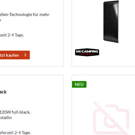
ellen-Technologie für mehr
e
zeit 2-4 Tage.
tzt kaufen
NEU
ack
20W full-black,
tallin
eferzeit 2-4 Tage.