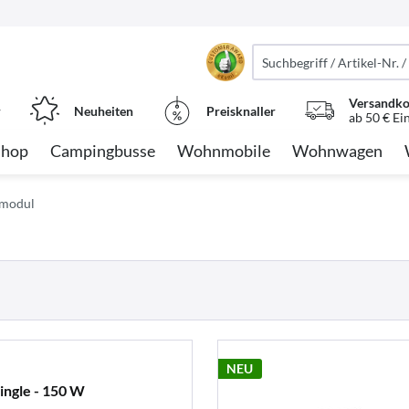
Versandko
r
Neuheiten
Preisknaller
ab 50 € Ei
Shop
Campingbusse
Wohnmobile
Wohnwagen
rmodul
NEU
ingle - 150 W