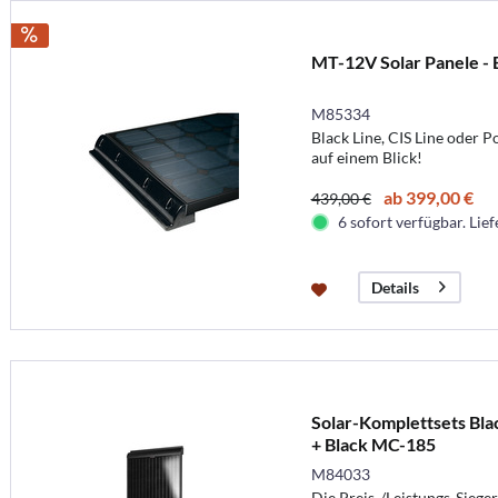
MT-12V Solar Panele - 
M85334
Black Line, CIS Line oder P
auf einem Blick!
ab 399,00 €
439,00 €
6 sofort verfügbar. Lief
Details
Solar-Komplettsets Bl
+ Black MC-185
M84033
Die Preis-/Leistungs-Sieger