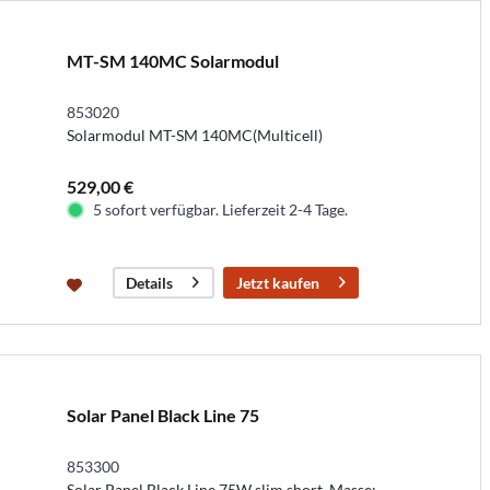
MT-SM 140MC Solarmodul
853020
Solarmodul MT-SM 140MC(Multicell)
529,00 €
5 sofort verfügbar. Lieferzeit 2-4 Tage.
Jetzt kaufen
Details
Solar Panel Black Line 75
853300
Solar Panel Black Line 75W slim short, Masse: