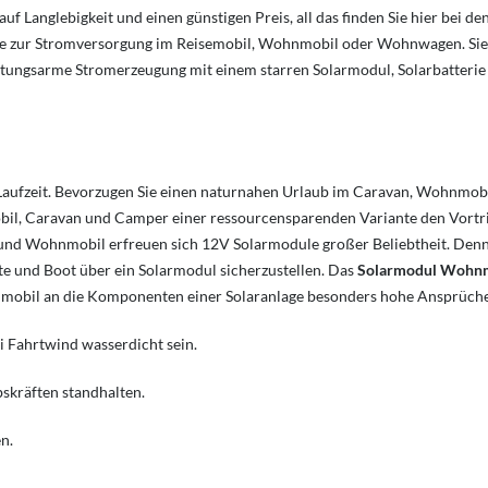
uf Langlebigkeit und einen günstigen Preis, all das finden Sie hier bei de
gie zur Stromversorgung im Reisemobil, Wohnmobil oder Wohnwagen. Sie
artungsarme Stromerzeugung mit einem starren Solarmodul, Solarbatteri
Laufzeit. Bevorzugen Sie einen naturnahen Urlaub im Caravan, Wohnmob
il, Caravan und Camper einer ressourcensparenden Variante den Vortritt
nd Wohnmobil erfreuen sich 12V Solarmodule großer Beliebtheit. Denn
e und Boot über ein Solarmodul sicherzustellen. Das
Solarmodul Wohn
mobil an die Komponenten einer Solaranlage besonders hohe Ansprüche 
 Fahrtwind wasserdicht sein.
kräften standhalten.
n.