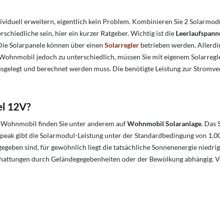
iduell erweitern, eigentlich kein Problem. Kombinieren Sie 2 Solarmod
schiedliche sein, hier ein kurzer Ratgeber. Wichtig ist die
Leerlaufspan
Die Solarpanele können über einen
Solarregler
betrieben werden. Allerdi
Wohnmobil jedoch zu unterschiedlich, müssen Sie mit eigenem Solarregler
usgelegt und berechnet werden muss. Die benötigte Leistung zur Stromve
el 12V?
l Wohnmobil finden Sie unter anderem auf
Wohnmobil Solaranlage
. Das
peak gibt die Solarmodul-Leistung unter der Standardbedingung von 1.0
egeben sind, für gewöhnlich liegt die tatsächliche Sonnenenergie niedrig
ttungen durch Geländegegebenheiten oder der Bewölkung abhängig. Versc