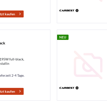
tzt kaufen
NEU
ack
95W full-black,
tallin
eferzeit 2-4 Tage.
tzt kaufen