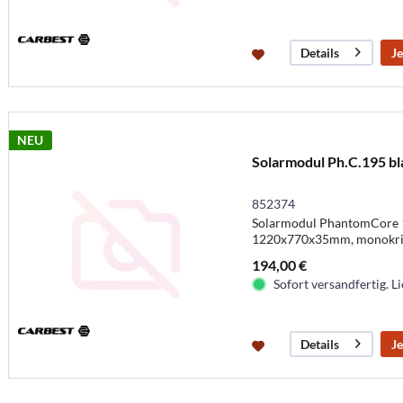
Je
Details
NEU
Solarmodul Ph.C.195 bl
852374
Solarmodul PhantomCore 1
1220x770x35mm, monokris
194,00 €
Sofort versandfertig. Li
Je
Details