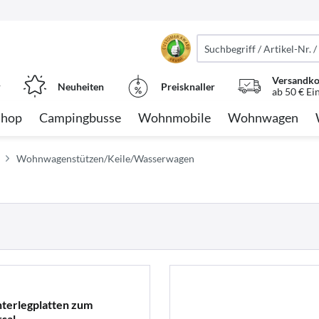
Versandko
r
Neuheiten
Preisknaller
ab 50 € Ei
Shop
Campingbusse
Wohnmobile
Wohnwagen
Wohnwagenstützen/Keile/Wasserwagen
terlegplatten zum
sal