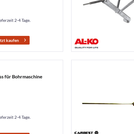
eferzeit 2-4 Tage.
tzt kaufen
s für Bohrmaschine
eferzeit 2-4 Tage.