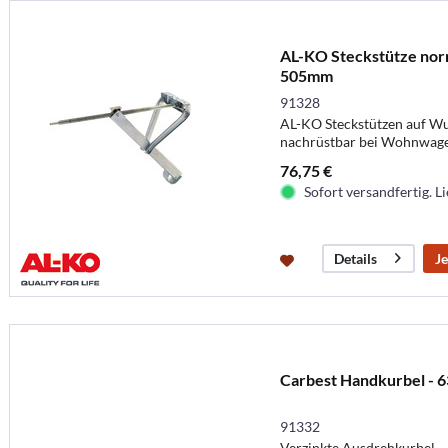
AL-KO Steckstütze nor
505mm
91328
AL-KO Steckstützen auf Wu
nachrüstbar bei Wohnwag
76,75 €
Sofort versandfertig. Li
Je
Details
Carbest Handkurbel -
91332
Verzinkte Ausdrehkurbel