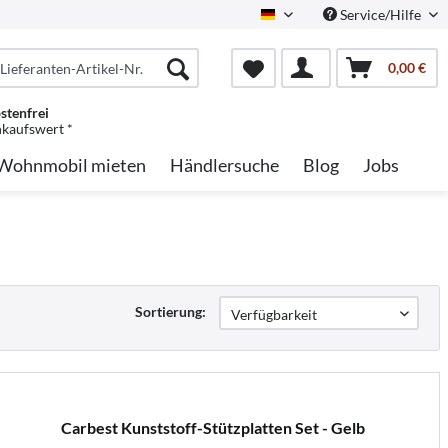
Service/Hilfe
German
0,00 €
stenfrei
nkaufswert *
Wohnmobil mieten
Händlersuche
Blog
Jobs
Sortierung:
Carbest Kunststoff-Stützplatten Set - Gelb