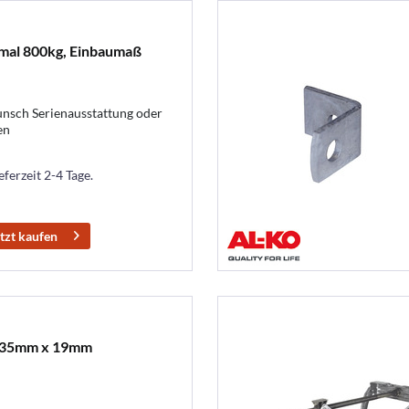
mal 800kg, Einbaumaß
nsch Serienausstattung oder
en
eferzeit 2-4 Tage.
tzt kaufen
 635mm x 19mm