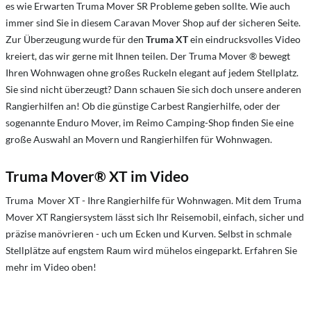
es wie Erwarten Truma Mover SR Probleme geben sollte. Wie auch
immer sind Sie in diesem Caravan Mover Shop auf der sicheren Seite.
Zur Überzeugung wurde für den
Truma XT
ein eindrucksvolles Video
kreiert, das wir gerne mit Ihnen teilen. Der Truma Mover ® bewegt
Ihren Wohnwagen ohne großes Ruckeln elegant auf jedem Stellplatz.
Sie sind nicht überzeugt? Dann schauen Sie sich doch unsere anderen
Rangierhilfen an! Ob die günstige Carbest Rangierhilfe, oder der
sogenannte Enduro Mover, im Reimo Camping-Shop finden Sie eine
große Auswahl an Movern und Rangierhilfen für Wohnwagen.
Truma Mover® XT im Video
Truma Mover XT - Ihre Rangierhilfe für Wohnwagen. Mit dem Truma
Mover XT Rangiersystem lässt sich Ihr Reisemobil, einfach, sicher und
präzise manövrieren - uch um Ecken und Kurven. Selbst in schmale
Stellplätze auf engstem Raum wird mühelos eingeparkt. Erfahren Sie
mehr im Video oben!