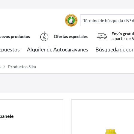
Envío gratui
evos productos
Ofertas especiales
a partir de 
epuestos
Alquiler de Autocaravanes
Búsqueda de con
s
Productos Sika
rpanele