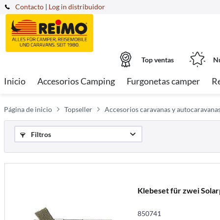
Contacto
|
Log in distribuidor
Top ventas
Nu
Inicio
Accesorios Camping
Furgonetas camper
R
Página de inicio
Topseller
Accesorios caravanas y autocaravana
Filtros
Klebeset für zwei Sola
850741