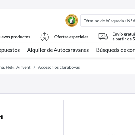
Envío gratui
evos productos
Ofertas especiales
a partir de 
epuestos
Alquiler de Autocaravanes
Búsqueda de con
a, Heki, Airvent
Accesorios claraboyas
li