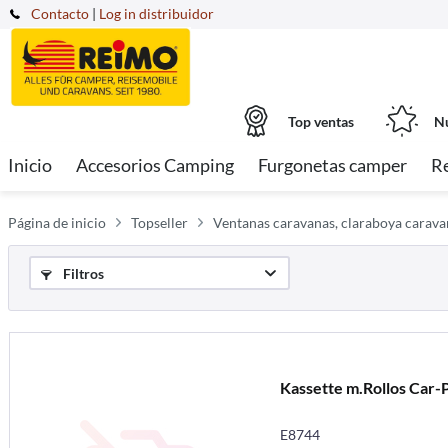
Contacto
|
Log in distribuidor
Top ventas
Nu
Inicio
Accesorios Camping
Furgonetas camper
R
Página de inicio
Topseller
Ventanas caravanas, claraboya caravan
Filtros
Kassette m.Rollos Car-P
E8744