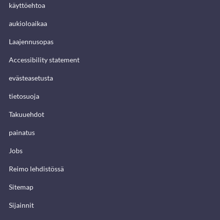
käyttöehtoa
aukioloaikaa
Laajennusopas
Accessibility statement
evästeasetusta
tietosuoja
Takuuehdot
painatus
Jobs
Reimo lehdistössä
Sitemap
Sijainnit