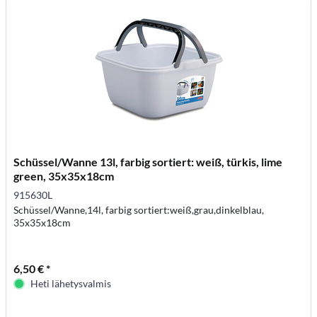
Schüssel/Wanne 13l, farbig sortiert: weiß, türkis, lime
green, 35x35x18cm
915630L
Schüssel/Wanne,14l, farbig sortiert:weiß,grau,dinkelblau,
35x35x18cm
6,50 € *
Heti lähetysvalmis