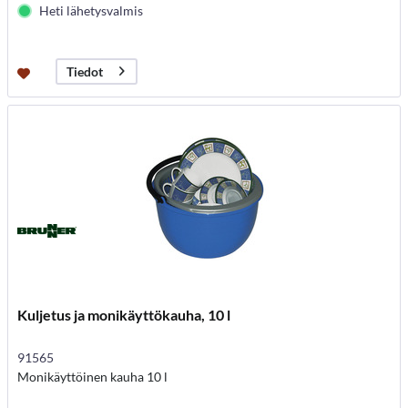
Heti lähetysvalmis
Tiedot
Kuljetus ja monikäyttökauha, 10 l
91565
Monikäyttöinen kauha 10 l