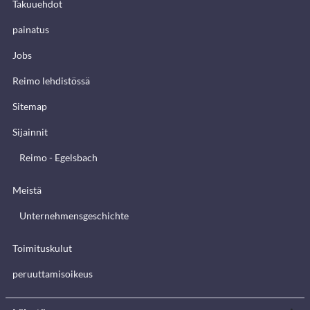
Takuuehdot
painatus
Jobs
Reimo lehdistössä
Sitemap
Sijainnit
Reimo - Egelsbach
Meistä
Unternehmensgeschichte
Toimituskulut
peruuttamisoikeus