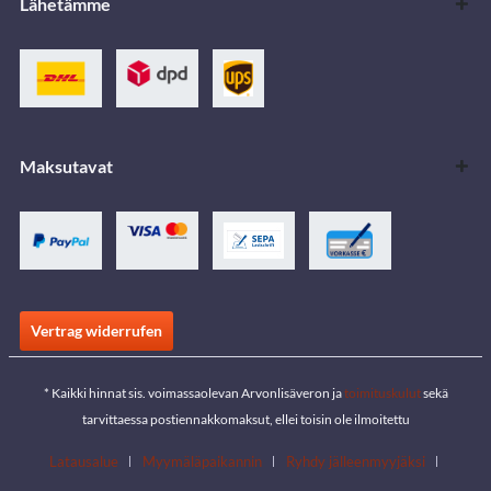
Lähetämme
Maksutavat
Vertrag widerrufen
* Kaikki hinnat sis. voimassaolevan Arvonlisäveron ja
toimituskulut
sekä
tarvittaessa postiennakkomaksut, ellei toisin ole ilmoitettu
Latausalue
Myymäläpaikannin
Ryhdy jälleenmyyjäksi