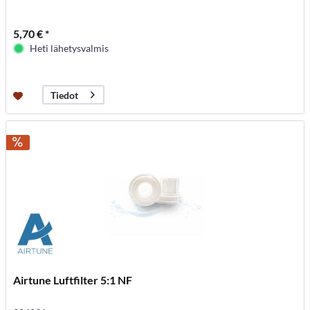
5,70 € *
Heti lähetysvalmis
Tiedot
Airtune Luftfilter 5:1 NF