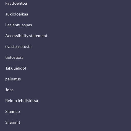
käyttöehtoa
aukioloaikaa
Laajennusopas
Accessibility statement
evästeasetusta
tietosuoja
Takuuehdot
painatus
Jobs
Reimo lehdistössä
Sitemap
Sijainnit