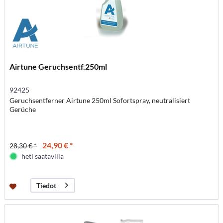
Airtune Geruchsentf.250ml
92425
Geruchsentferner Airtune 250ml Sofortspray, neutralisiert
Gerüche
24,90 € *
28,30 € *
heti saatavilla
Tiedot