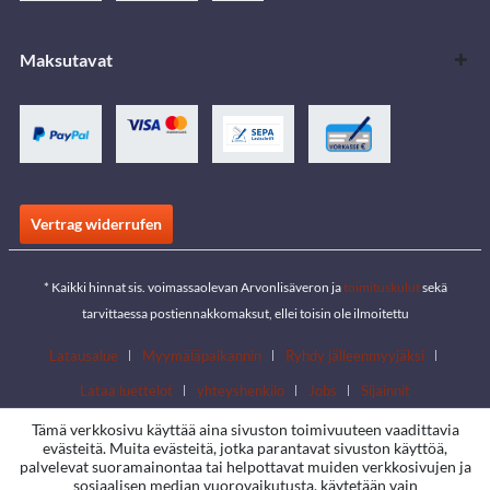
Maksutavat
Vertrag widerrufen
* Kaikki hinnat sis. voimassaolevan Arvonlisäveron ja
toimituskulut
sekä
tarvittaessa postiennakkomaksut, ellei toisin ole ilmoitettu
Latausalue
Myymäläpaikannin
Ryhdy jälleenmyyjäksi
Lataa luettelot
yhteyshenkilö
Jobs
Sijainnit
Tämä verkkosivu käyttää aina sivuston toimivuuteen vaadittavia
evästeitä. Muita evästeitä, jotka parantavat sivuston käyttöä,
palvelevat suoramainontaa tai helpottavat muiden verkkosivujen ja
sosiaalisen median vuorovaikutusta, käytetään vain