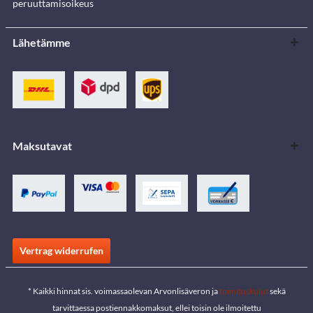
peruuttamisoikeus
Lähetämme
Maksutavat
Vertrag widerrufen
* Kaikki hinnat sis. voimassaolevan Arvonlisäveron ja
toimituskulut
sekä
tarvittaessa postiennakkomaksut, ellei toisin ole ilmoitettu