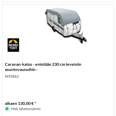
Caravan-katos - enintään 230 cm leveisiin
asuntovaunuihin -
M92862
alkaen 130,00 € *
Heti lähetysvalmis