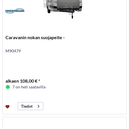
Caravanin nokan suojapeite -
M90479
alkaen 108,00 € *
7 on heti saatavilla
Tiedot