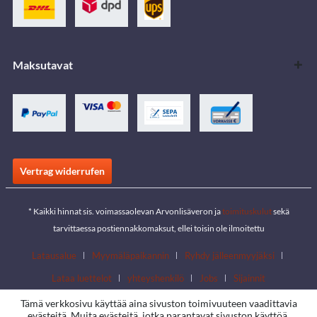
Maksutavat
Vertrag widerrufen
* Kaikki hinnat sis. voimassaolevan Arvonlisäveron ja
toimituskulut
sekä
tarvittaessa postiennakkomaksut, ellei toisin ole ilmoitettu
Latausalue
Myymäläpaikannin
Ryhdy jälleenmyyjäksi
Lataa luettelot
yhteyshenkilö
Jobs
Sijainnit
Tämä verkkosivu käyttää aina sivuston toimivuuteen vaadittavia
evästeitä. Muita evästeitä, jotka parantavat sivuston käyttöä,