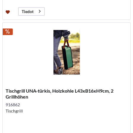
Tiedot
Tischgrill UNA-türkis, Holzkohle L43xB16xH9cm, 2
Grillhöhen
916862
Tischgrill