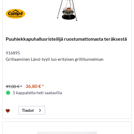
Puuhiekkapuhallusristeilijä ruostumattomasta teräksestä
916895
Grillaaminen Länsi-tyyli luo erityisen grillitunnelman
36,80 € *
49,00 € *
5 kappaletta heti saatavilla
Tiedot