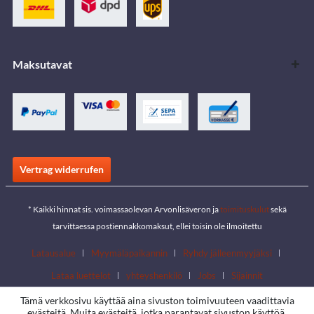
Maksutavat
Vertrag widerrufen
* Kaikki hinnat sis. voimassaolevan Arvonlisäveron ja
toimituskulut
sekä
tarvittaessa postiennakkomaksut, ellei toisin ole ilmoitettu
Latausalue
Myymäläpaikannin
Ryhdy jälleenmyyjäksi
Lataa luettelot
yhteyshenkilö
Jobs
Sijainnit
Tämä verkkosivu käyttää aina sivuston toimivuuteen vaadittavia
evästeitä. Muita evästeitä, jotka parantavat sivuston käyttöä,