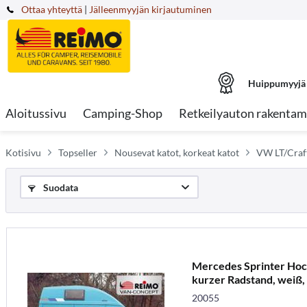
Ottaa yhteyttä
|
Jälleenmyyjän kirjautuminen
Huippumyyjä
Aloitussivu
Camping-Shop
Retkeilyauton rakentam
Kotisivu
Topseller
Nousevat katot, korkeat katot
VW LT/Craft
Suodata
Mercedes Sprinter Hoc
kurzer Radstand, weiß,
20055