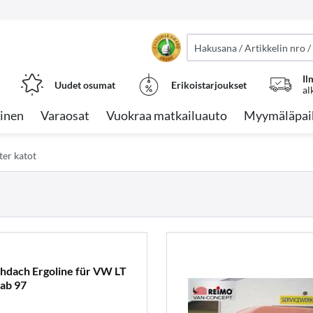
Il
Uudet osumat
Erikoistarjoukset
al
inen
Varaosat
Vuokraa matkailuauto
Myymäläpai
er katot
hdach Ergoline für VW LT
 ab 97