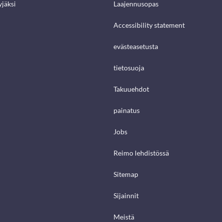
jäksi
Laajennusopas
Accessibility statement
evästeasetusta
tietosuoja
Takuuehdot
painatus
Jobs
Reimo lehdistössä
Sitemap
Sijainnit
Meistä