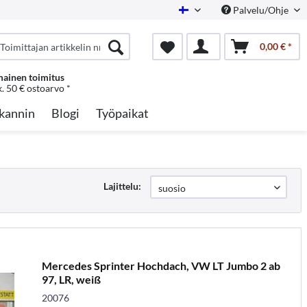
Palvelu/Ohje
Finnish
0,00 € *
mainen toimitus
k. 50 € ostoarvo *
kannin
Blogi
Työpaikat
Lajittelu:
Mercedes Sprinter Hochdach, VW LT Jumbo 2 ab
97, LR, weiß
20076