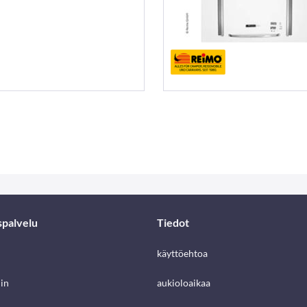
spalvelu
Tiedot
käyttöehtoa
in
aukioloaikaa