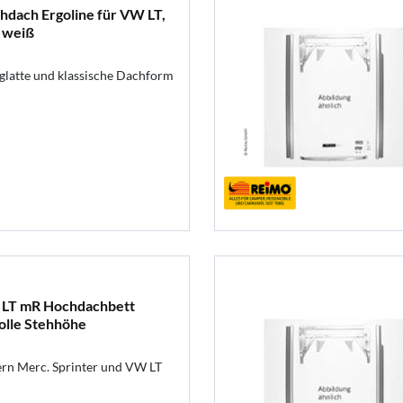
dach Ergoline für VW LT,
, weiß
glatte und klassische Dachform
, LT mR Hochdachbett
volle Stehhöhe
rn Merc. Sprinter und VW LT