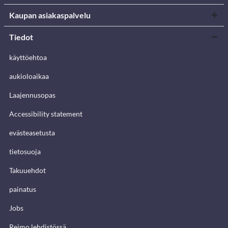
Kaupan asiakaspalvelu
Tiedot
käyttöehtoa
aukioloaikaa
Laajennusopas
Accessibility statement
evästeasetusta
tietosuoja
Takuuehdot
painatus
Jobs
Reimo lehdistössä