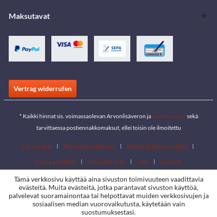
Maksutavat
Vertrag widerrufen
* Kaikki hinnat sis. voimassaolevan Arvonlisäveron ja
toimituskulut
sekä
tarvittaessa postiennakkomaksut, ellei toisin ole ilmoitettu
Latausalue
Myymäläpaikannin
Ryhdy jälleenmyyjäksi
Lataa luettelot
yhteyshenkilö
Jobs
Sijainnit
Tämä verkkosivu käyttää aina sivuston toimivuuteen vaadittavia
evästeitä. Muita evästeitä, jotka parantavat sivuston käyttöä,
palvelevat suoramainontaa tai helpottavat muiden verkkosivujen ja
sosiaalisen median vuorovaikutusta, käytetään vain
suostumuksestasi.