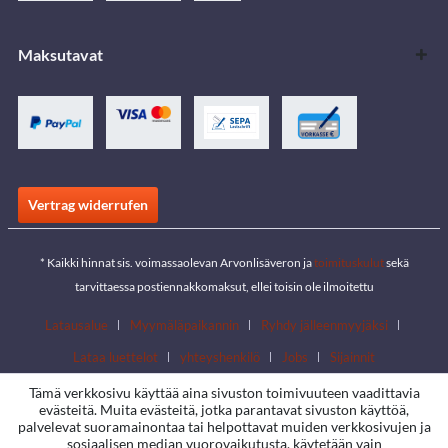
Maksutavat
Vertrag widerrufen
* Kaikki hinnat sis. voimassaolevan Arvonlisäveron ja
toimituskulut
sekä
tarvittaessa postiennakkomaksut, ellei toisin ole ilmoitettu
Latausalue
Myymäläpaikannin
Ryhdy jälleenmyyjäksi
Lataa luettelot
yhteyshenkilö
Jobs
Sijainnit
Tämä verkkosivu käyttää aina sivuston toimivuuteen vaadittavia
evästeitä. Muita evästeitä, jotka parantavat sivuston käyttöä,
palvelevat suoramainontaa tai helpottavat muiden verkkosivujen ja
sosiaalisen median vuorovaikutusta, käytetään vain