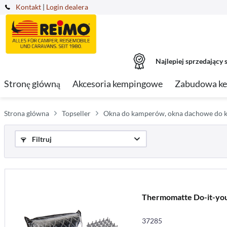
Kontakt
|
Login dealera
Najlepiej sprzedający s
Stronę główną
Akcesoria kempingowe
Zabudowa k
Strona główna
Topseller
Okna do kamperów, okna dachowe do k
Filtruj
Thermomatte Do-it-your
37285