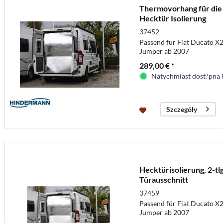
Thermovorhang für die 
Hecktür Isolierung
37452
Passend für Fiat Ducato X
Jumper ab 2007
289,00 € *
Natychmiast dost?pna 
Szczegóły
Hecktürisolierung, 2-tlg
Türausschnitt
37459
Passend für Fiat Ducato X
Jumper ab 2007