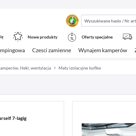
ię
Nowe produkty
Oferty specjalne
empingowa
Czesci zamienne
Wynajem kamperów
amperów, Heki, wentylacja
Maty izolacyjne Isoflex
self 7-lagig