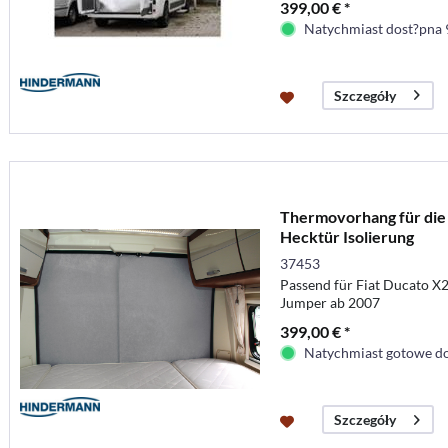
399,00 € *
Natychmiast dost?pna 
Szczegóły
Thermovorhang für die 
Hecktür Isolierung
37453
Passend für Fiat Ducato X
Jumper ab 2007
399,00 € *
Natychmiast gotowe do
Szczegóły