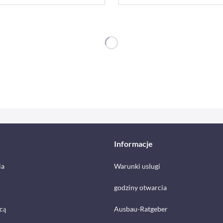
Informacje
ia
Warunki usługi
godziny otwarcia
cą
Ausbau-Ratgeber