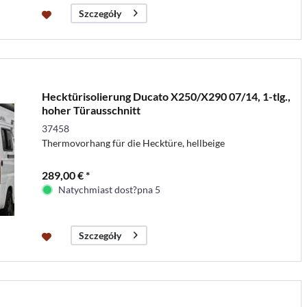
Szczegóły
Hecktürisolierung Ducato X250/X290 07/14, 1-tlg.,
hoher Türausschnitt
37458
Thermovorhang für die Hecktüre, hellbeige
289,00 € *
Natychmiast dost?pna 5
Szczegóły