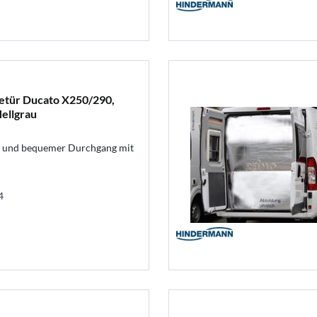
etür Ducato X250/290,
Hellgrau
g und bequemer Durchgang mit
4