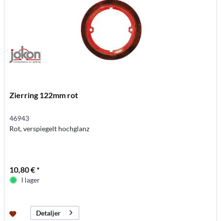
Zierring 122mm rot
46943
Rot, verspiegelt hochglanz
10,80 € *
I lager
Detaljer