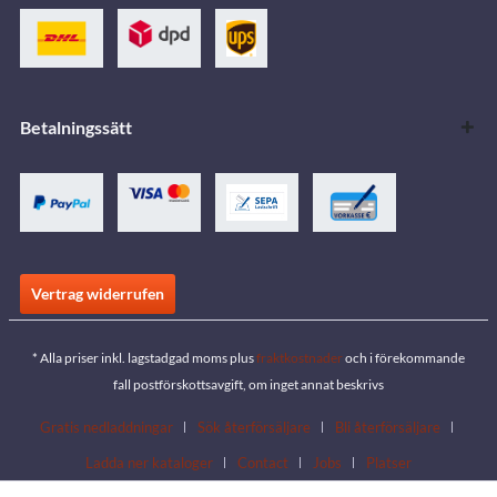
Betalningssätt
Vertrag widerrufen
* Alla priser inkl. lagstadgad moms plus
fraktkostnader
och i förekommande
fall postförskottsavgift, om inget annat beskrivs
Gratis nedladdningar
Sök återförsäljare
Bli återförsäljare
Ladda ner kataloger
Contact
Jobs
Platser