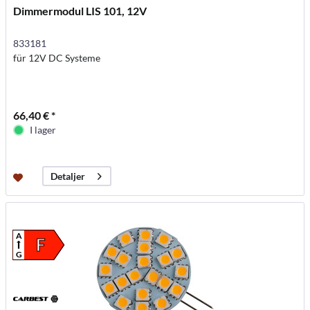
Dimmermodul LIS 101, 12V
833181
für 12V DC Systeme
66,40 € *
I lager
Detaljer
A
F
G