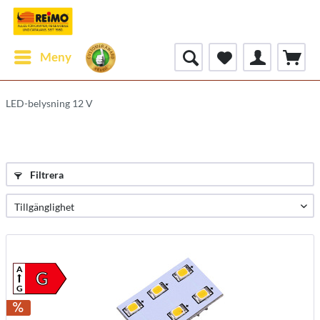
Meny
LED-belysning 12 V
Filtrera
A
G
G