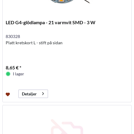
LED G4-glödlampa - 21 varmvit SMD - 3 W
830328
Platt kretskort L - stift på sidan
8,65 € *
I lager
Detaljer