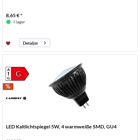
8,65 € *
I lager
Detaljer
A
G
G
LED Kaltlichtspiegel 5W, 4 warmweiße SMD, GU4