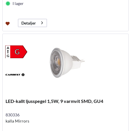
I lager
Detaljer
A
G
G
LED-kallt ljusspegel 1,5W, 9 varmvit SMD, GU4
830336
kalla Mirrors