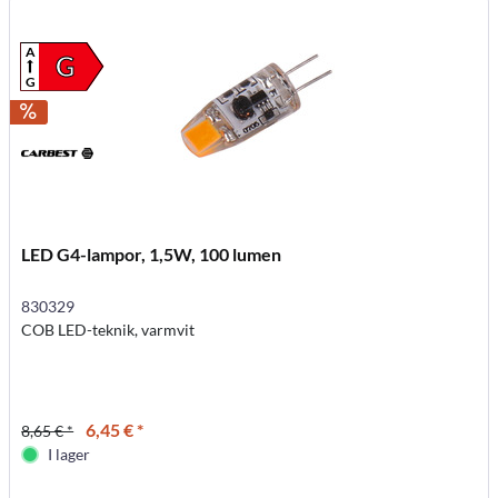
A
G
G
LED G4-lampor, 1,5W, 100 lumen
830329
COB LED-teknik, varmvit
6,45 € *
8,65 € *
I lager