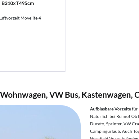
, B310xT495cm
uftvorzelt Movelite 4
l, Wohnwagen, VW Bus, Kastenwagen, 
Aufblasbare Vorzelte
für
Natürlich bei Reimo! Ob 
Ducato, Sprinter, VW Craf
Campingurlaub. Auch To
Westfield Vorzelte finde