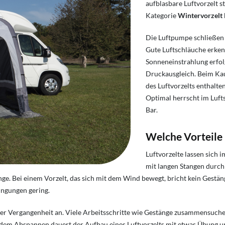
aufblasbare Luftvorzelt st
Kategorie
Wintervorzelt
Die Luftpumpe schließen S
Gute Luftschläuche erken
Sonneneinstrahlung erfolg
Druckausgleich. Beim Kau
des Luftvorzelts enthalte
Optimal herrscht im Lufts
Bar.
Welche Vorteile
Luftvorzelte lassen sich 
mit langen Stangen durch
änge. Bei einem Vorzelt, das sich mit dem Wind bewegt, bricht kein Gestä
ngungen gering.
 der Vergangenheit an. Viele Arbeitsschritte wie Gestänge zusammensuch
 dem Abspannen dauert der Aufbau eines Luftvorzelts mit etwas Übung un