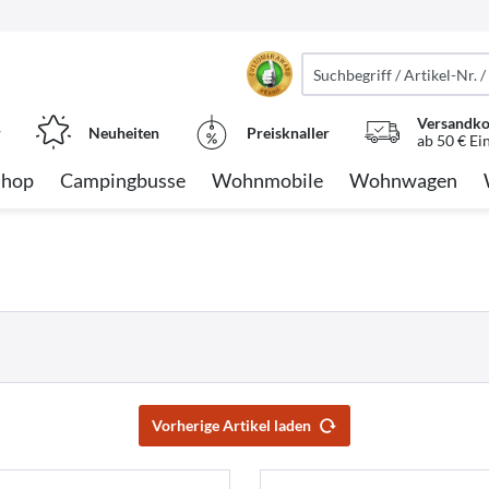
Versandko
r
Neuheiten
Preisknaller
ab 50 € Ei
Shop
Campingbusse
Wohnmobile
Wohnwagen
Vorherige Artikel laden