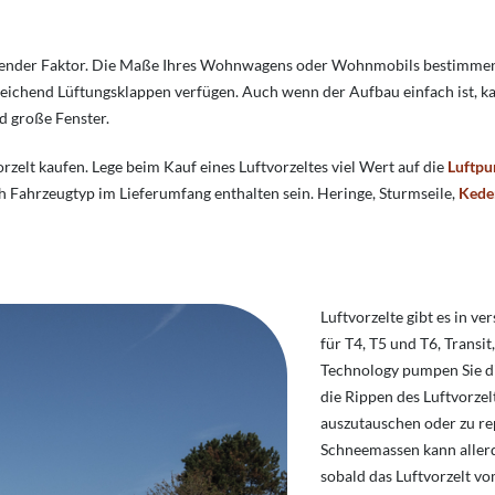
ender Faktor. Die Maße Ihres Wohnwagens oder Wohnmobils bestimmen die
sreichend Lüftungsklappen verfügen. Auch wenn der Aufbau einfach ist, k
d große Fenster.
orzelt kaufen. Lege beim Kauf eines Luftvorzeltes viel Wert auf die
Luftp
h Fahrzeugtyp im Lieferumfang enthalten sein. Heringe, Sturmseile,
Kede
Luftvorzelte gibt es in v
für T4, T5 und T6, Trans
Technology pumpen Sie die
die Rippen des Luftvorzel
auszutauschen oder zu re
Schneemassen kann allerd
sobald das Luftvorzelt vo