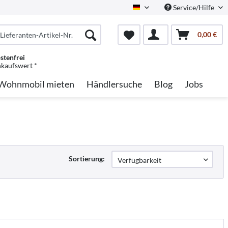
Service/Hilfe
German
0,00 €
stenfrei
nkaufswert *
Wohnmobil mieten
Händlersuche
Blog
Jobs
Sortierung: