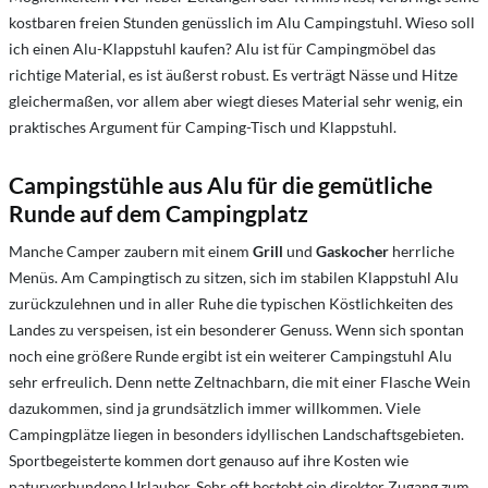
kostbaren freien Stunden genüsslich im Alu Campingstuhl. Wieso soll
ich einen Alu-Klappstuhl kaufen? Alu ist für Campingmöbel das
richtige Material, es ist äußerst robust. Es verträgt Nässe und Hitze
gleichermaßen, vor allem aber wiegt dieses Material sehr wenig, ein
praktisches Argument für Camping-Tisch und Klappstuhl.
Campingstühle aus Alu für die gemütliche
Runde auf dem Campingplatz
Manche Camper zaubern mit einem
Grill
und
Gaskocher
herrliche
Menüs. Am Campingtisch zu sitzen, sich im stabilen Klappstuhl Alu
zurückzulehnen und in aller Ruhe die typischen Köstlichkeiten des
Landes zu verspeisen, ist ein besonderer Genuss. Wenn sich spontan
noch eine größere Runde ergibt ist ein weiterer Campingstuhl Alu
sehr erfreulich. Denn nette Zeltnachbarn, die mit einer Flasche Wein
dazukommen, sind ja grundsätzlich immer willkommen. Viele
Campingplätze liegen in besonders idyllischen Landschaftsgebieten.
Sportbegeisterte kommen dort genauso auf ihre Kosten wie
naturverbundene Urlauber. Sehr oft besteht ein direkter Zugang zum