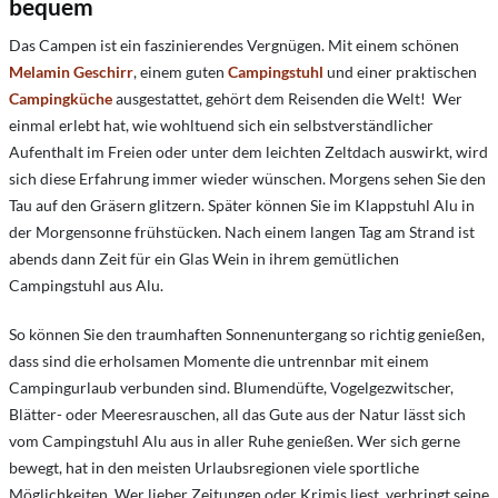
bequem
Das Campen ist ein faszinierendes Vergnügen. Mit einem schönen
Melamin Geschirr
, einem guten
Campingstuhl
und einer praktischen
Campingküche
ausgestattet, gehört dem Reisenden die Welt! Wer
einmal erlebt hat, wie wohltuend sich ein selbstverständlicher
Aufenthalt im Freien oder unter dem leichten Zeltdach auswirkt, wird
sich diese Erfahrung immer wieder wünschen. Morgens sehen Sie den
Tau auf den Gräsern glitzern. Später können Sie im Klappstuhl Alu in
der Morgensonne frühstücken. Nach einem langen Tag am Strand ist
abends dann Zeit für ein Glas Wein in ihrem gemütlichen
Campingstuhl aus Alu.
So können Sie den traumhaften Sonnenuntergang so richtig genießen,
dass sind die erholsamen Momente die untrennbar mit einem
Campingurlaub verbunden sind. Blumendüfte, Vogelgezwitscher,
Blätter- oder Meeresrauschen, all das Gute aus der Natur lässt sich
vom Campingstuhl Alu aus in aller Ruhe genießen. Wer sich gerne
bewegt, hat in den meisten Urlaubsregionen viele sportliche
Möglichkeiten. Wer lieber Zeitungen oder Krimis liest, verbringt seine