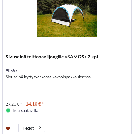
Sivuseinä telttapaviljongille »SAMOS« 2 kpl
90555
Sivuseinä hyttysverkossa kaksoispakkauksessa
14,10 € *
27,20 € *
heti saatavilla
Tiedot