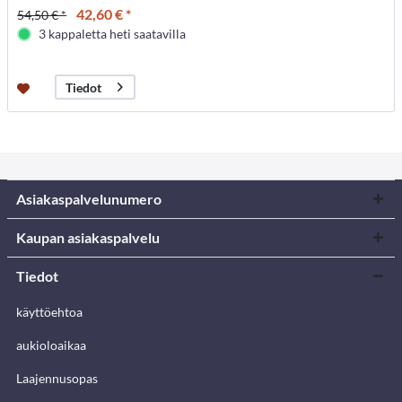
42,60 € *
54,50 € *
3 kappaletta heti saatavilla
Tiedot
Asiakaspalvelunumero
Kaupan asiakaspalvelu
Tiedot
käyttöehtoa
aukioloaikaa
Laajennusopas