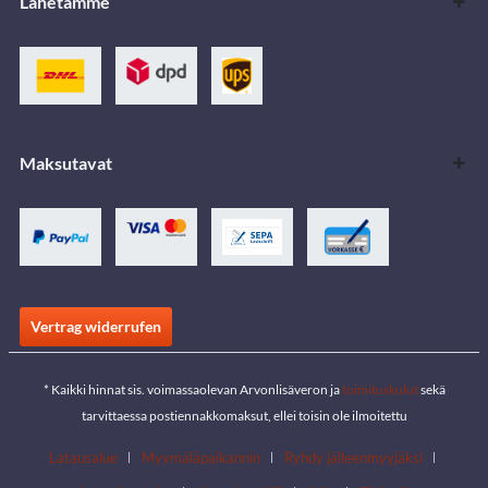
Lähetämme
Maksutavat
Vertrag widerrufen
* Kaikki hinnat sis. voimassaolevan Arvonlisäveron ja
toimituskulut
sekä
tarvittaessa postiennakkomaksut, ellei toisin ole ilmoitettu
Latausalue
Myymäläpaikannin
Ryhdy jälleenmyyjäksi