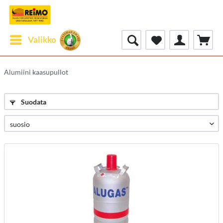
Valikko
Alumiini kaasupullot
Suodata