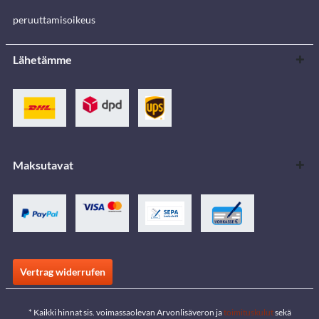
peruuttamisoikeus
Lähetämme
Maksutavat
Vertrag widerrufen
* Kaikki hinnat sis. voimassaolevan Arvonlisäveron ja
toimituskulut
sekä