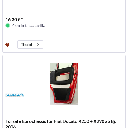
16,30 € *
4 on heti saatavilla
Tiedot
Türsafe Eurochassis für Fiat Ducato X250 + X290 ab Bj.
2006