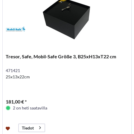
Tresor, Safe, Mobil-Safe Größe 3, B25xH13xT22 cm
471421
25x13x22cm
181,00 € *
2 on heti saatavilla
Tiedot