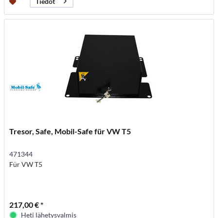
Tiedot
Tresor, Safe, Mobil-Safe für VW T5
471344
Für VW T5
217,00 € *
Heti lähetysvalmis