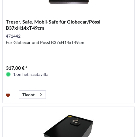
Tresor, Safe, Mobil-Safe für Globecar/Pössl
B37xH14xT49cm
471442
Für Globecar und Pössl B37xH14xT49cm
317,00 € *
1 on heti saatavilla
Tiedot