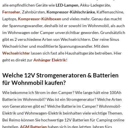
alle empfindlichen Geräte wie
LED-Lampen
, Akku-Ladegeräte,
Fernseher
, Zahnbürsten,
Kompressor-Kühlschränke
, Kaffemaschine,
Laptops,
Kompressor-Kühlboxen
und vieles mehr. Genau das macht
der Spannungswandler, deshalb ist er sowohl im Wohnmobil, als auch
im Wohnwagen oder Camper unverzichtbar geworden. Grundsätzlich
gibt es 2 verschiedene Arten von Wechselrichtern. Der reine Sinus
Wechselricher und modifitierte Spannungswandler.
Mit dem
Wechselrichter
lassen sich fast alle Haushaltsgeräte betreiben. Hier
geht es direkt zur
Anhänger Elektrik
!
Welche 12V Stromgeneratoren & Batterien
für Wohnmobil kaufen?
Wie bekomme ich Strom in den Camper?
Wie lange hält eine 100Ah
Batterie im Wohnmobil?
Was ist ein Stromgenerator? Welche Arten
von Generatoren gibt es? Welche Batterie im Camper? Wohnmobil-
Elektrik und Wohnwagen-Elektrik beinhalten viele wichtige Themen.
Bei Reimo können Sie hochwertige 12V Batterien für Camping online
bestellen.
AGM Batterien
haben sich in den letzten Jahren fürs