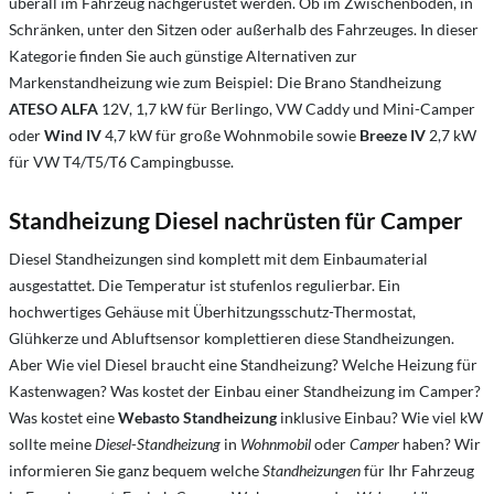
überall im Fahrzeug nachgerüstet werden. Ob im Zwischenboden, in
Schränken, unter den Sitzen oder außerhalb des Fahrzeuges. In dieser
Kategorie finden Sie auch günstige Alternativen zur
Markenstandheizung wie zum Beispiel: Die Brano Standheizung
ATESO ALFA
12V, 1,7 kW für Berlingo, VW Caddy und Mini-Camper
oder
Wind IV
4,7 kW für große Wohnmobile sowie
Breeze IV
2,7 kW
für VW T4/T5/T6 Campingbusse.
Standheizung Diesel nachrüsten für Camper
Diesel Standheizungen sind komplett mit dem Einbaumaterial
ausgestattet. Die Temperatur ist stufenlos regulierbar. Ein
hochwertiges Gehäuse mit Überhitzungsschutz-Thermostat,
Glühkerze und Abluftsensor komplettieren diese Standheizungen.
Aber Wie viel Diesel braucht eine Standheizung? Welche Heizung für
Kastenwagen? Was kostet der Einbau einer Standheizung im Camper?
Was kostet eine
Webasto Standheizung
inklusive Einbau? W
ie viel kW
sollte meine
Diesel
-​
Standheizung
in
Wohnmobil
oder
Camper
haben
?
Wir
informieren Sie ganz bequem welche
Standheizungen
für Ihr Fahrzeug