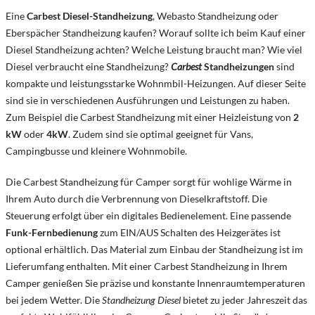
Eine
Carbest Diesel-Standheizung
, Webasto Standheizung oder
Eberspächer Standheizung kaufen? Worauf sollte ich beim Kauf einer
Diesel Standheizung achten? Welche Leistung braucht man? Wie viel
Diesel verbraucht eine Standheizung?
Carbest
Standheizungen
sind
kompakte und leistungsstarke Wohnmbil-Heizungen. Auf dieser Seite
sind sie in verschiedenen Ausführungen und Leistungen zu haben.
Zum Beispiel die Carbest Standheizung mit einer Heizleistung von
2
kW
oder
4kW
. Zudem sind sie optimal geeignet für Vans,
Campingbusse und kleinere Wohnmobile.
Die Carbest Standheizung für Camper sorgt für wohlige Wärme in
Ihrem Auto durch die Verbrennung von Dieselkraftstoff. Die
Steuerung erfolgt über ein digitales Bedienelement. Eine passende
Funk-Fernbedienung
zum EIN/AUS Schalten des Heizgerätes ist
optional erhältlich. Das Material zum Einbau der Standheizung ist im
Lieferumfang enthalten. Mit einer Carbest Standheizung in Ihrem
Camper g
enießen Sie präzise und konstante Innenraumtemperaturen
bei jedem Wetter. Die
Standheizung Diesel
bietet zu jeder Jahreszeit das