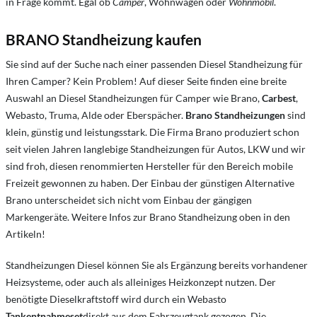
in Frage kommt. Egal ob
Camper
, Wohnwagen oder
Wohnmobil
.
BRANO Standheizung kaufen
Sie sind auf der Suche nach einer passenden Diesel Standheizung für
Ihren Camper? Kein Problem! Auf dieser Seite finden eine breite
Auswahl an Diesel Standheizungen für Camper wie Brano,
Carbest
,
Webasto, Truma, Alde oder Eberspächer.
Brano Standheizungen
sind
klein, günstig und leistungsstark. Die Firma Brano produziert schon
seit vielen Jahren langlebige Standheizungen für Autos, LKW und wir
sind froh, diesen renommierten Hersteller für den Bereich mobile
Freizeit gewonnen zu haben. Der Einbau der günstigen Alternative
Brano unterscheidet sich nicht vom Einbau der gängigen
Markengeräte. Weitere Infos zur Brano Standheizung oben in den
Artikeln!
Standheizungen Diesel können Sie als Ergänzung bereits vorhandener
Heizsysteme, oder auch als alleiniges Heizkonzept nutzen. Der
benötigte Dieselkraftstoff wird durch ein Webasto
Tankentnahmeset
direkt aus dem Fahrzeugtank gezogen. Die