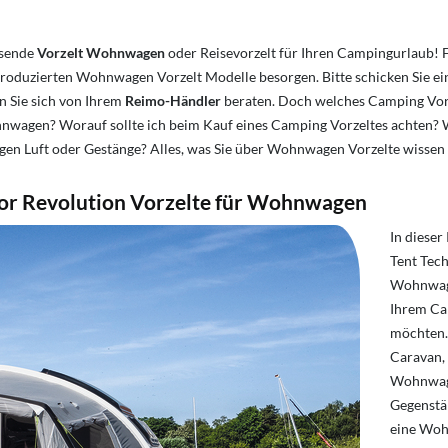
ssende
Vorzelt Wohnwagen
oder Reisevorzelt für Ihren Campingurlaub! Fa
produzierten Wohnwagen Vorzelt Modelle besorgen. Bitte schicken Sie ein
n Sie sich von Ihrem
Reimo-Händler
beraten. Doch welches Camping V
nwagen? Worauf sollte ich beim Kauf eines Camping Vorzeltes achten? 
 Luft oder Gestänge? Alles, was Sie über Wohnwagen Vorzelte wissen m
oor Revolution Vorzelte für Wohnwagen
In diese
Tent Tech
Wohnwage
Ihrem Ca
möchten.
Caravan,
Wohnwage
Gegenstä
eine Woh