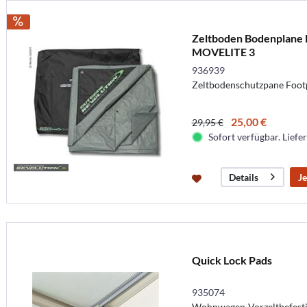
Zeltboden Bodenplane F
MOVELITE 3
936939
Zeltbodenschutzpane Foot
25,00 €
29,95 €
Sofort verfügbar. Liefer
Je
Details
Quick Lock Pads
935074
Wohnwagen-Vorzeltbefest