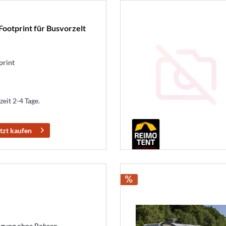
ootprint für Busvorzelt
print
zeit 2-4 Tage.
tzt kaufen
igung ohne Bohren