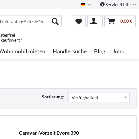
Service/Hilfe
German
0,00 €
stenfrei
nkaufswert *
Wohnmobil mieten
Händlersuche
Blog
Jobs
Sortierung:
Caravan-Vorzelt Evora 390