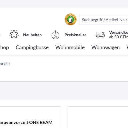
Versandko
r
Neuheiten
Preisknaller
ab 50 € Ei
Shop
Campingbusse
Wohnmobile
Wohnwagen
rzelt
Caravanvorzelt ONE BEAM