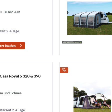
NE BEAM AIR
zeit 2-4 Tage.
tzt kaufen
 Casa Royal S 320 & 390
urm und Schnee
eferzeit 2-4 Tage.